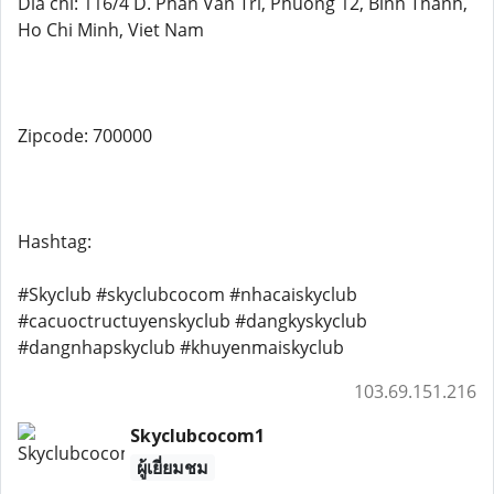
Dia chi: 116/4 D. Phan Van Tri, Phuong 12, Binh Thanh,
Ho Chi Minh, Viet Nam
Zipcode: 700000
Hashtag:
#Skyclub #skyclubcocom #nhacaiskyclub
#cacuoctructuyenskyclub #dangkyskyclub
#dangnhapskyclub #khuyenmaiskyclub
103.69.151.216
Skyclubcocom1
ผู้เยี่ยมชม