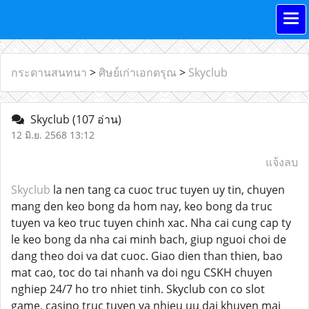
กระดานสนทนา
>
ศิษย์เก่าเอกดรุณ
>
Skyclub
Skyclub
(107 อ่าน)
12 มิ.ย. 2568 13:12
แจ้งลบ
Skyclub
la nen tang ca cuoc truc tuyen uy tin, chuyen
mang den keo bong da hom nay, keo bong da truc
tuyen va keo truc tuyen chinh xac. Nha cai cung cap ty
le keo bong da nha cai minh bach, giup nguoi choi de
dang theo doi va dat cuoc. Giao dien than thien, bao
mat cao, toc do tai nhanh va doi ngu CSKH chuyen
nghiep 24/7 ho tro nhiet tinh. Skyclub con co slot
game, casino truc tuyen va nhieu uu dai khuyen mai