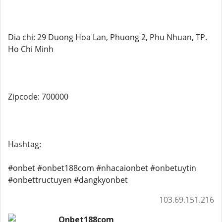
Dia chi: 29 Duong Hoa Lan, Phuong 2, Phu Nhuan, TP.
Ho Chi Minh
Zipcode: 700000
Hashtag:
#onbet #onbet188com #nhacaionbet #onbetuytin
#onbettructuyen #dangkyonbet
103.69.151.216
Onbet188com