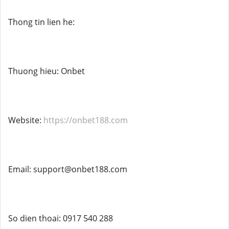
Thong tin lien he:
Thuong hieu: Onbet
Website:
https://onbet188.com
Email: support@onbet188.com
So dien thoai: 0917 540 288