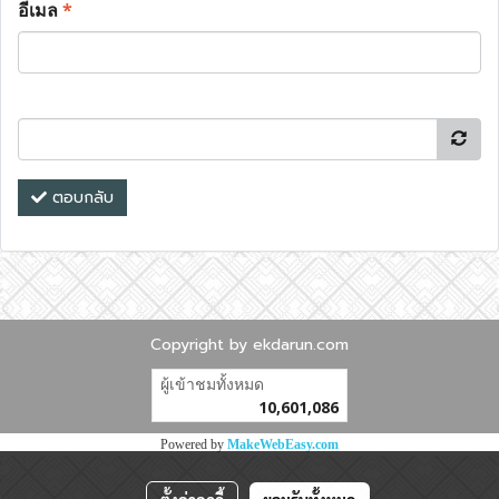
อีเมล
*
ตอบกลับ
Copyright by ekdarun.com
ผู้เข้าชมทั้งหมด
10,601,086
Powered by
MakeWebEasy.com