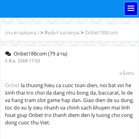
กระดานสนทนา
>
ศิษย์เก่าเอกดรุณ
>
Onbet188com
Onbet188com
(79 อ่าน)
5 มิ.ย. 2568 17:03
แจ้งลบ
Onbet
la thuong hieu ca cuoc toan dien, noi bat voi he
sinh thai tro choi da dang nhu bong da, baccarat, lo de
va hang tram slot game hap dan. Giao dien de su dung,
toc do xu ly sieu nhanh va chinh sach khuyen mai linh
hoat giup Onbet tro thanh diem den ly tuong cho cong
dong cuoc thu Viet.