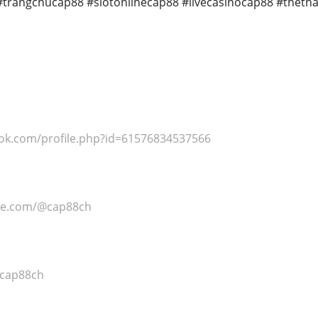
#trangchucap88 #slotonlinecap88 #livecasinocap88 #theth
ok.com/profile.php?id=61576834537566
be.com/@cap88ch
/cap88ch