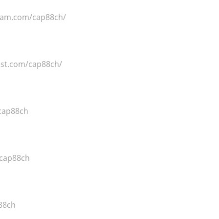
gram.com/cap88ch/
est.com/cap88ch/
cap88ch
/cap88ch
p88ch