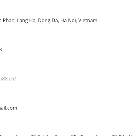
c Phan, Lang Ha, Dong Da, Ha Noi, Vietnam
8
p88.ch/
ail.com