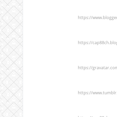
https://www.blogge
https://cap88ch.bl
https://gravatar.c
https://www.tumbl