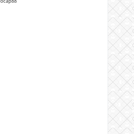
aocap88