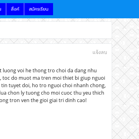
น
ลิ้งค์
สมัครเรียน
แจ้งลบ
t luong voi he thong tro choi da dang nhu
, toc do muot ma tren moi thiet bi giup nguoi
tin tuyet doi, ho tro nguoi choi nhanh chong,
lua chon ly tuong cho moi cuoc thu yeu thich
g tron ven the gioi giai tri dinh cao!