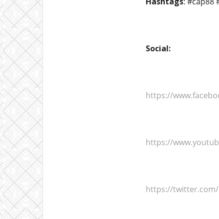
Hashtags
: #cap88 
Social:
https://www.facebo
https://www.youtu
https://twitter.com