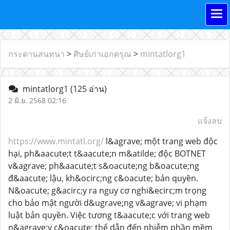
กระดานสนทนา
>
ศิษย์เก่าเอกดรุณ
>
mintatlorg1
mintatlorg1
(125 อ่าน)
2 มิ.ย. 2568 02:16
แจ้งลบ
https://www.mintatl.org/
l&agrave; một trang web độc
hại, ph&aacute;t t&aacute;n m&atilde; độc BOTNET
v&agrave; ph&aacute;t s&oacute;ng b&oacute;ng
đ&aacute; lậu, kh&ocirc;ng c&oacute; bản quyền.
N&oacute; g&acirc;y ra nguy cơ nghi&ecirc;m trọng
cho bảo mật người d&ugrave;ng v&agrave; vi phạm
luật bản quyền. Việc tương t&aacute;c với trang web
n&agrave;y c&oacute; thể dẫn đến nhiễm phần mềm