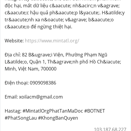
độc hại, mất dữ liệu c&aacute; nh&acirc;n v&agrave;
c&aacute;c hậu quả ph&aacute;p l&yacute;. H&atilde;y
tr&aacute;nh xa n&oacute; v&agrave; b&aacute;o
c&aacute;o để ngừng thiệt hại.
Website:
https://www.mintatl.org/
Địa chỉ: 82 B&ugrave;i Viện, Phường Phạm Ngũ
L&atilde;o, Quận 1, Th&agrave;nh phố Hồ Ch&iacute;
Minh, Việt Nam, 700000
Điện thoại: 0909098386
Email: xoilacm@gmail.com
Hastag: #MintatlOrgPhatTanMaDoc #BOTNET
#PhatSongLau #KhongBanQuyen
103.187.68.227