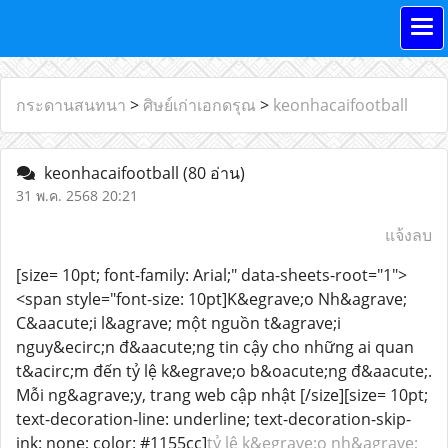
กระดานสนทนา
>
ศิษย์เก่าเอกดรุณ
>
keonhacaifootball
keonhacaifootball
(80 อ่าน)
31 พ.ค. 2568 20:21
แจ้งลบ
[size= 10pt; font-family: Arial;" data-sheets-root="1">
<span style="font-size: 10pt]K&egrave;o Nh&agrave;
C&aacute;i l&agrave; một nguồn t&agrave;i
nguy&ecirc;n đ&aacute;ng tin cậy cho những ai quan
t&acirc;m đến tỷ lệ k&egrave;o b&oacute;ng đ&aacute;.
Mỗi ng&agrave;y, trang web cập nhật [/size][size= 10pt;
text-decoration-line: underline; text-decoration-skip-
ink: none; color: #1155cc]
tỷ lệ k&egrave;o nh&agrave;