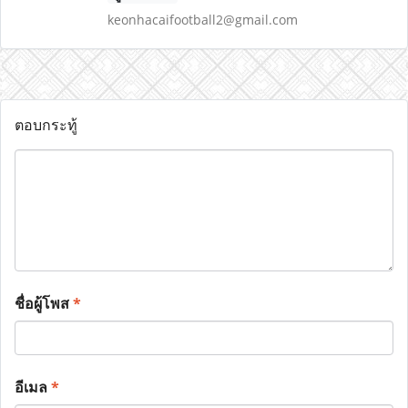
keonhacaifootball2@gmail.com
ตอบกระทู้
ชื่อผู้โพส
*
อีเมล
*