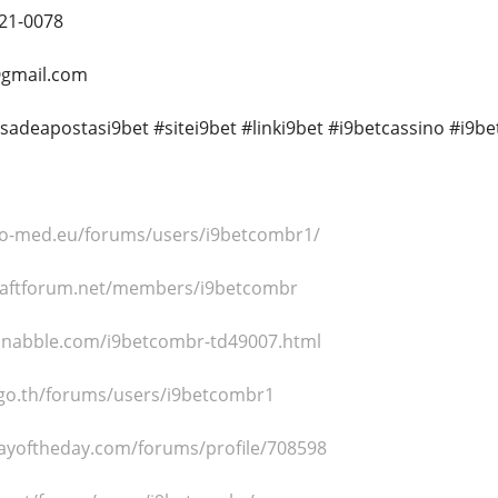
221-0078
@gmail.com
sadeapostasi9bet #sitei9bet #linki9bet #i9betcassino #i9b
uro-med.eu/forums/users/i9betcombr1/
raftforum.net/members/i9betcombr
1.nabble.com/i9betcombr-td49007.html
.go.th/forums/users/i9betcombr1
ayoftheday.com/forums/profile/708598