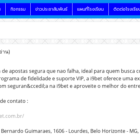
น
กิจกรรม
ข่าวประชาสัมพันธ์
แผนที่โรงเรียน
ติดต่อโรงเรีย
อ่าน)
 de apostas segura que nao falha, ideal para quem busca c
rograma de fidelidade e suporte VIP, a i9bet oferece uma 
om seguran&ccedil;a na i9bet e aproveite o melhor do entr
de contato :
bet.com.br/
. Bernardo Guimaraes, 1606 - Lourdes, Belo Horizonte - MG, 