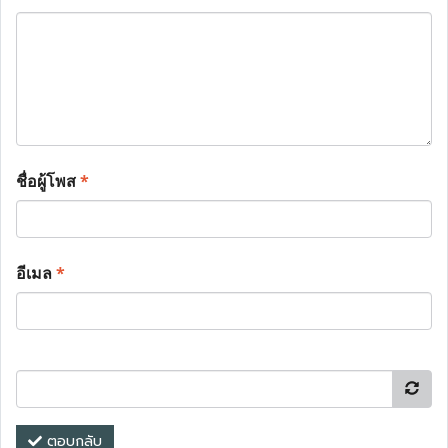
ชื่อผู้โพส
*
อีเมล
*
ตอบกลับ