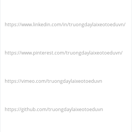
https://www.linkedin.com/in/truongdaylaixeotoeduvn/
https://www.pinterest.com/truongdaylaixeotoeduvn/
https://vimeo.com/truongdaylaixeotoeduvn
https://github.com/truongdaylaixeotoeduvn