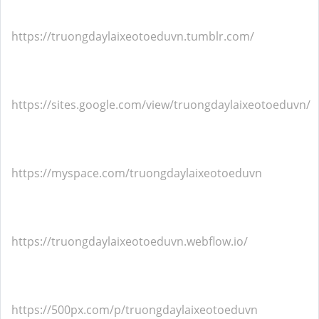
https://truongdaylaixeotoeduvn.tumblr.com/
https://sites.google.com/view/truongdaylaixeotoeduvn/
https://myspace.com/truongdaylaixeotoeduvn
https://truongdaylaixeotoeduvn.webflow.io/
https://500px.com/p/truongdaylaixeotoeduvn