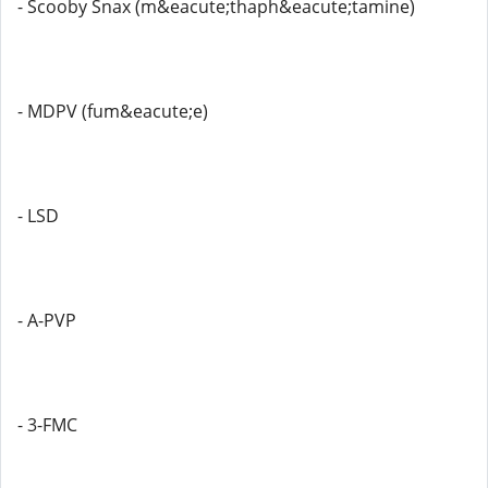
- Scooby Snax (m&eacute;thaph&eacute;tamine)
- MDPV (fum&eacute;e)
- LSD
- A-PVP
- 3-FMC