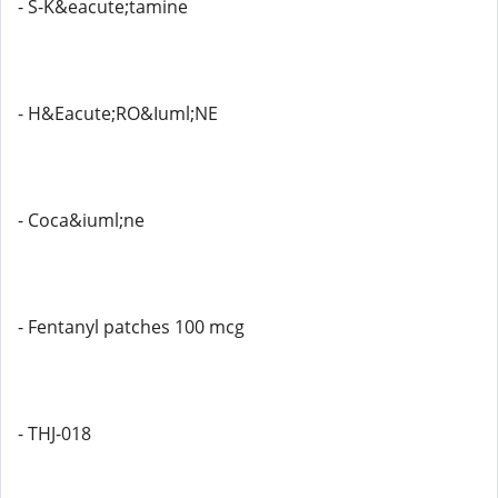
- S-K&eacute;tamine
- H&Eacute;RO&Iuml;NE
- Coca&iuml;ne
- Fentanyl patches 100 mcg
- THJ-018