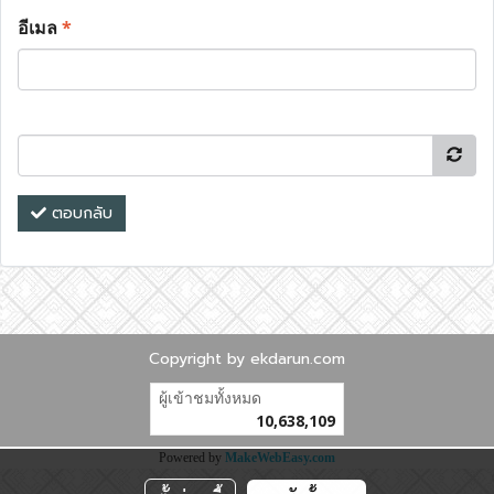
อีเมล
*
ตอบกลับ
Copyright by ekdarun.com
ผู้เข้าชมทั้งหมด
10,638,109
Powered by
MakeWebEasy.com