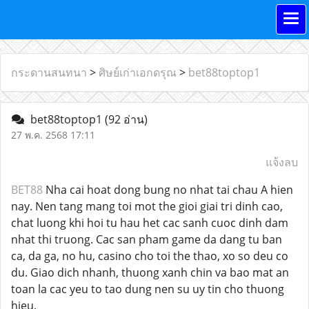
กระดานสนทนา
>
ศิษย์เก่าเอกดรุณ
>
bet88toptop1
bet88toptop1
(92 อ่าน)
27 พ.ค. 2568 17:11
แจ้งลบ
BET88
Nha cai hoat dong bung no nhat tai chau A hien
nay. Nen tang mang toi mot the gioi giai tri dinh cao,
chat luong khi hoi tu hau het cac sanh cuoc dinh dam
nhat thi truong. Cac san pham game da dang tu ban
ca, da ga, no hu, casino cho toi the thao, xo so deu co
du. Giao dich nhanh, thuong xanh chin va bao mat an
toan la cac yeu to tao dung nen su uy tin cho thuong
hieu.