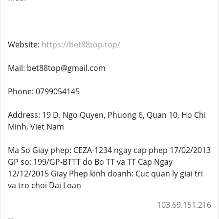
Website:
https://bet88top.top/
Mail: bet88top@gmail.com
Phone: 0799054145
Address: 19 D. Ngo Quyen, Phuong 6, Quan 10, Ho Chi
Minh, Viet Nam
Ma So Giay phep: CEZA-1234 ngay cap phep 17/02/2013
GP so: 199/GP-BTTT do Bo TT va TT Cap Ngay
12/12/2015 Giay Phep kinh doanh: Cuc quan ly giai tri
va tro choi Dai Loan
103.69.151.216