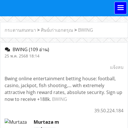
กระดานสนทนา
>
ศิษย์เก่าเอกดรุณ
>
BWING
BWING
(109 อ่าน)
25 พ.ค. 2568 18:14
แจ้งลบ
Bwing online entertainment betting house: football,
casino, jackpot, fish shooting,... with extremely
attractive high reward rates, absolute security. Sign up
now to receive +188k.
BWING
39.50.224.184
Murtaza m