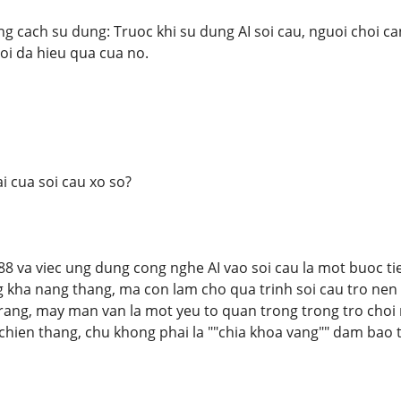
g cach su dung: Truoc khi su dung AI soi cau, nguoi choi ca
oi da hieu qua cua no.
ai cua soi cau xo so?
88 va viec ung dung cong nghe AI vao soi cau la mot buoc tie
g kha nang thang, ma con lam cho qua trinh soi cau tro nen h
rang, may man van la mot yeu to quan trong trong tro choi n
chien thang, chu khong phai la ""chia khoa vang"" dam bao