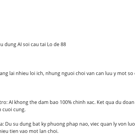
su dung AI soi cau tai Lo de 88
ng lai nhieu loi ich, nhung nguoi choi van can luu y mot so
o tro: AI khong the dam bao 100% chinh xac. Ket qua du doan
h cuoi cung.
a: Du su dung bat ky phuong phap nao, viec quan ly von luo
ieu tien vao mot lan choi.