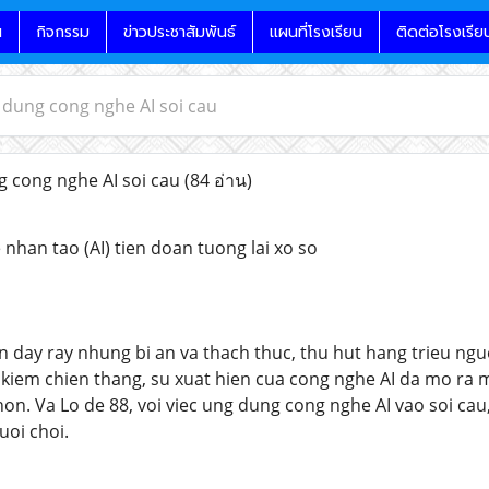
น
กิจกรรม
ข่าวประชาสัมพันธ์
แผนที่โรงเรียน
ติดต่อโรงเรีย
 dung cong nghe AI soi cau
 cong nghe AI soi cau
(84 อ่าน)
e nhan tao (AI) tien doan tuong lai xo so
on day ray nhung bi an va thach thuc, thu hut hang trieu ngu
kiem chien thang, su xuat hien cua cong nghe AI da mo ra 
hon. Va Lo de 88, voi viec ung dung cong nghe AI vao soi ca
oi choi.