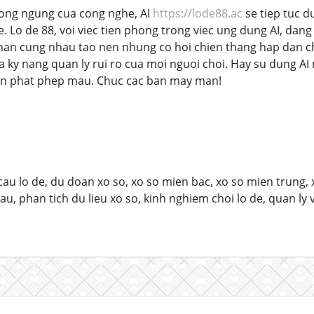
hong ngung cua cong nghe, AI
https://lode88.ac
se tiep tuc d
de. Lo de 88, voi viec tien phong trong viec ung dung AI, d
an cung nhau tao nen nhung co hoi chien thang hap dan cho
va ky nang quan ly rui ro cua moi nguoi choi. Hay su dung AI
an phat phep mau. Chuc cac ban may man!
au lo de, du doan xo so, xo so mien bac, xo so mien trung, 
au, phan tich du lieu xo so, kinh nghiem choi lo de, quan ly vo