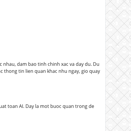
ac nhau, dam bao tinh chinh xac va day du. Du
c thong tin lien quan khac nhu ngay, gio quay
thuat toan AI. Day la mot buoc quan trong de