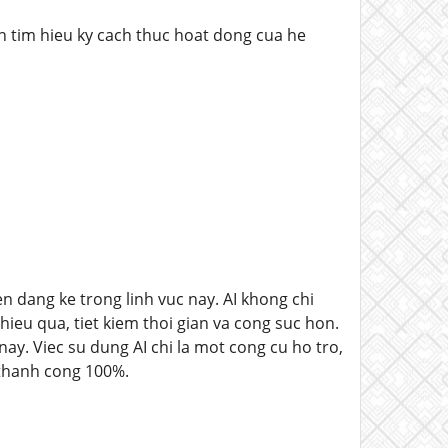
n tim hieu ky cach thuc hoat dong cua he
n dang ke trong linh vuc nay. AI khong chi
ieu qua, tiet kiem thoi gian va cong suc hon.
ay. Viec su dung AI chi la mot cong cu ho tro,
 thanh cong 100%.