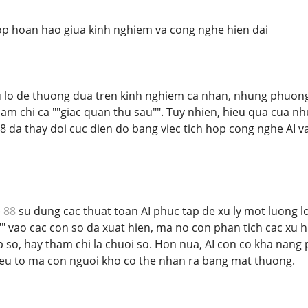
 hop hoan hao giua kinh nghiem va cong nghe hien dai
au lo de thuong dua tren kinh nghiem ca nhan, nhung phuo
ham chi ca ""giac quan thu sau"". Tuy nhien, hieu qua cua 
8 da thay doi cuc dien do bang viec tich hop cong nghe AI v
 88
su dung cac thuat toan AI phuc tap de xu ly mot luong lon
"" vao cac con so da xuat hien, ma no con phan tich cac xu h
p so, hay tham chi la chuoi so. Hon nua, AI con co kha nang
yeu to ma con nguoi kho co the nhan ra bang mat thuong.