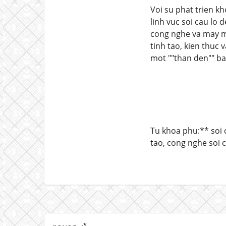
Voi su phat trien k
linh vuc soi cau lo 
cong nghe va may m
tinh tao, kien thuc 
mot ""than den"" b
Tu khoa phu:** soi c
tao, cong nghe soi c