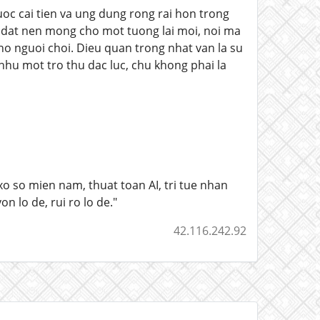
uoc cai tien va ung dung rong rai hon trong
ang dat nen mong cho mot tuong lai moi, noi ma
 nguoi choi. Dieu quan trong nhat van la su
 nhu mot tro thu dac luc, chu khong phai la
xo so mien nam, thuat toan AI, tri tue nhan
n lo de, rui ro lo de."
42.116.242.92