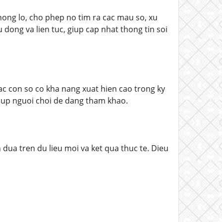
khong lo, cho phep no tim ra cac mau so, xu
dong va lien tuc, giup cap nhat thong tin soi
ac con so co kha nang xuat hien cao trong ky
giup nguoi choi de dang tham khao.
en dua tren du lieu moi va ket qua thuc te. Dieu