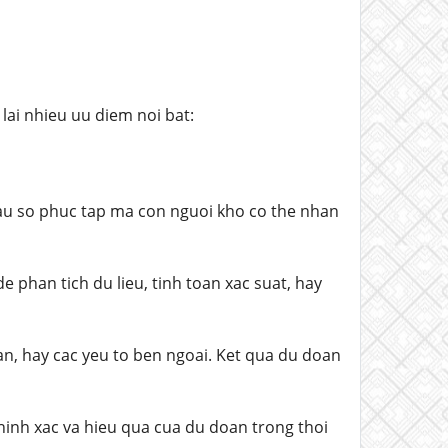
lai nhieu uu diem noi bat:
 mau so phuc tap ma con nguoi kho co the nhan
e phan tich du lieu, tinh toan xac suat, hay
n, hay cac yeu to ben ngoai. Ket qua du doan
chinh xac va hieu qua cua du doan trong thoi