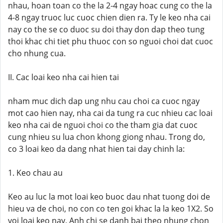
nhau, hoan toan co the la 2-4 ngay hoac cung co the la
4-8 ngay truoc luc cuoc chien dien ra. Ty le keo nha cai
nay co the se co duoc su doi thay don dap theo tung
thoi khac chi tiet phu thuoc con so nguoi choi dat cuoc
cho nhung cua.
II. Cac loai keo nha cai hien tai
nham muc dich dap ung nhu cau choi ca cuoc ngay
mot cao hien nay, nha cai da tung ra cuc nhieu cac loai
keo nha cai de nguoi choi co the tham gia dat cuoc
cung nhieu su lua chon khong giong nhau. Trong do,
co 3 loai keo da dang nhat hien tai day chinh la:
1. Keo chau au
Keo au luc la mot loai keo buoc dau nhat tuong doi de
hieu va de choi, no con co ten goi khac la la keo 1X2. So
voi loai keo nay, Anh chi se danh bai theo nhung chon