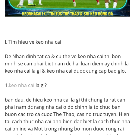
I. Tim hieu ve keo nha cai
De Nhan dinh tat ca & cu the ve keo nha cai thi bon
minh se can phai biet nam dc hai luan diem ay chinh la
keo nha cai la gi & keo nha cai duoc cung cap bao gio.
1.
keo nha cai
la gi?
ban dau, de hieu keo nha cai la gi thi chung ta rat can
phai nam dc rang nha cai o do chinh la to chuc ban
buon cac tro ca cuoc The Thao, casino truc tuyen. Hien
tai cach thuc nha cai pho bien dac biet la cach thuc nha
cai online va Mot trong nhung bo mon duoc rong rai