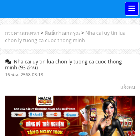
กระดานสนทนา
>
ศิษย์เก่าเอกดรุณ
>
Nha cai uy tin lua
chon ly tuong ca cuoc thong minh
Nha cai uy tin lua chon ly tuong ca cuoc thong
minh
(93 อ่าน)
16 พ.ค. 2568 03:18
แจ้งลบ