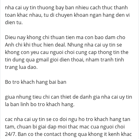
nha cai uy tin thuong bay ban nhieu cach thuc thanh
toan khac nhau, tu di chuyen khoan ngan hang den vi
dien tu.
Dieu nay khong chi thuan tien ma con bao dam cho
Anh chi khi thuc hien deal. Nhung nha cai uy tin se
khong con yeu cau nguoi choi cung cap thong tin the
tin dung qua gmail gioi dien thoai, nham tranh tinh
trang lua dao.
Bo tro khach hang bai ban
giua nhung tieu chi can thiet de danh gia nha cai uy tin
la ban linh bo tro khach hang.
cac nha cai uy tin se co doi ngu ho tro khach hang tan
tam, chuan bi giai dap moi thac mac cua nguoi choi
24/7. Ban co the contact thong qua khong it kenh khac