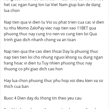
het cac ngan hang lon tai Viet Nam giup ban de dang
lua chon
Nap tien qua vi dien tu Voi su phat trien cua cac vi dien
tu nhu Momo ZaloPay viec nap tien vao 11BET qua
phuong thuc nay cung tro nen vo cung tien loi Qua
trinh giao dich nhanh chong va an toan
Nap tien qua the cao dien thoai Day la phuong thuc
nap tien tien loi cho nhung nguoi khong su dung ngan
hang hoac vi dien tu Tuy nhien phuong thuc nay
thuong co phi giao dich cao hon
Hay lua chon phuong thuc phu hop voi dieu kien va so
thich cua ban
Buoc 4 Dien day du thong tin theo yeu cau