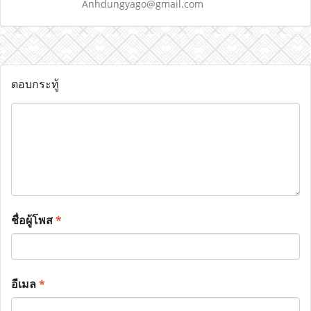
Anhdungyago@gmail.com
ตอบกระทู้
ชื่อผู้โพส
*
อีเมล
*