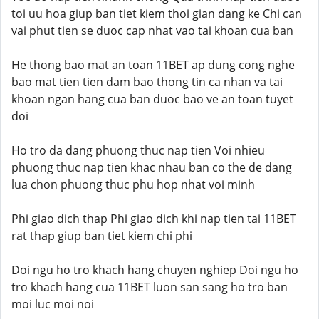
toi uu hoa giup ban tiet kiem thoi gian dang ke Chi can
vai phut tien se duoc cap nhat vao tai khoan cua ban
He thong bao mat an toan 11BET ap dung cong nghe
bao mat tien tien dam bao thong tin ca nhan va tai
khoan ngan hang cua ban duoc bao ve an toan tuyet
doi
Ho tro da dang phuong thuc nap tien Voi nhieu
phuong thuc nap tien khac nhau ban co the de dang
lua chon phuong thuc phu hop nhat voi minh
Phi giao dich thap Phi giao dich khi nap tien tai 11BET
rat thap giup ban tiet kiem chi phi
Doi ngu ho tro khach hang chuyen nghiep Doi ngu ho
tro khach hang cua 11BET luon san sang ho tro ban
moi luc moi noi