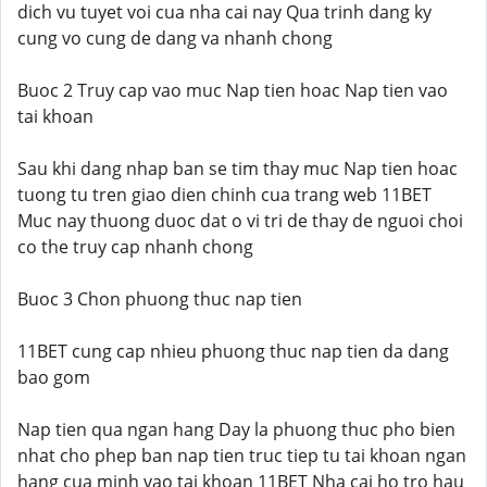
dich vu tuyet voi cua nha cai nay Qua trinh dang ky
cung vo cung de dang va nhanh chong
Buoc 2 Truy cap vao muc Nap tien hoac Nap tien vao
tai khoan
Sau khi dang nhap ban se tim thay muc Nap tien hoac
tuong tu tren giao dien chinh cua trang web 11BET
Muc nay thuong duoc dat o vi tri de thay de nguoi choi
co the truy cap nhanh chong
Buoc 3 Chon phuong thuc nap tien
11BET cung cap nhieu phuong thuc nap tien da dang
bao gom
Nap tien qua ngan hang Day la phuong thuc pho bien
nhat cho phep ban nap tien truc tiep tu tai khoan ngan
hang cua minh vao tai khoan 11BET Nha cai ho tro hau