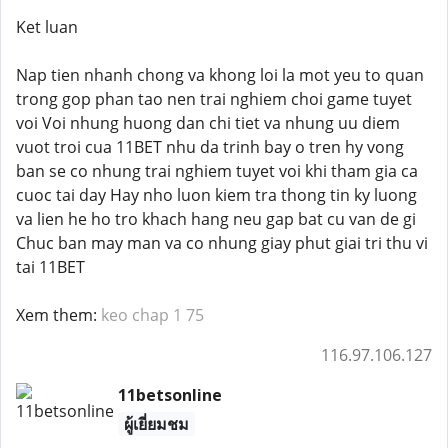
Ket luan
Nap tien nhanh chong va khong loi la mot yeu to quan
trong gop phan tao nen trai nghiem choi game tuyet
voi Voi nhung huong dan chi tiet va nhung uu diem
vuot troi cua 11BET nhu da trinh bay o tren hy vong
ban se co nhung trai nghiem tuyet voi khi tham gia ca
cuoc tai day Hay nho luon kiem tra thong tin ky luong
va lien he ho tro khach hang neu gap bat cu van de gi
Chuc ban may man va co nhung giay phut giai tri thu vi
tai 11BET
Xem them:
keo chap 1 75
116.97.106.127
11betsonline
ผู้เยี่ยมชม