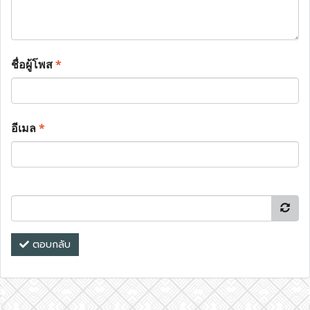
ชื่อผู้โพส
*
อีเมล
*
ตอบกลับ