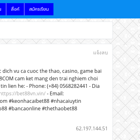
น
ลิ้งค์
สมัครเรียน
แจ้งลบ
c dich vu ca cuoc the thao, casino, game bai
ET88COM cam ket mang den trai nghiem choi
n lien he: - Phone: (+84) 0568282441 - Dia
https://bet88vn.vin/
- Email:
com #keonhacaibet88 #nhacaiuytin
o88 #bancaonline #thethaobet88
62.197.144.51