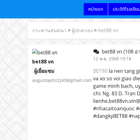
หน้าแรก
ประวัติโรงเรีย
กระดานสนทนา
>
ผู้ปกครอง
>
bet88 vn
bet88 vn
(108 อ่
12 พ.ค. 2568 19:18
bet88 vn
ผู้เยี่ยมชม
BET88
la nen tang g
va xo so voi giao d
augustaymz2j43@gmail.com
game minh bach, uy 
chi: Ng. 83 D. Tran
lienhe.bet88vn.vin
#nhacaitoanquoc #
#dangkyBET88 #na