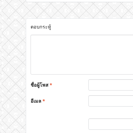
ตอบกระทู้
ชื่อผู้โพส
*
อีเมล
*