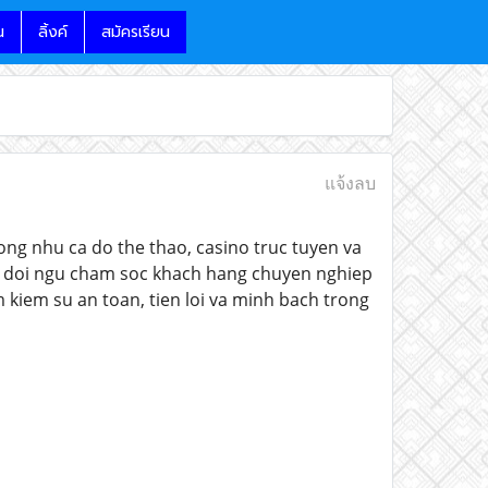
น
ลิ้งค์
สมัครเรียน
แจ้งลบ
uong nhu ca do the thao, casino truc tuyen va
ung doi ngu cham soc khach hang chuyen nghiep
 kiem su an toan, tien loi va minh bach trong