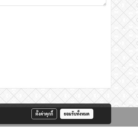
ตั้งค่าคุกกี้
ยอมรับทั้งหมด