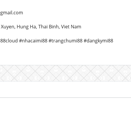
@gmail.com
h Xuyen, Hung Ha, Thai Binh, Viet Nam
i88cloud #nhacaimi88 #trangchumi88 #dangkymi88