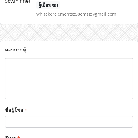
ผู้เยี่ยมชม
whitakerclementsz58emsz@gmail.com
ตอบกระทู้
ชื่อผู้โพส
*