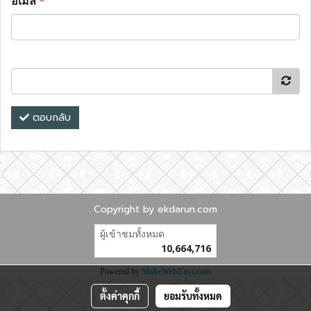
อีเมล
*
ตอบกลับ
Copyright by ekdarun.com
ผู้เข้าชมทั้งหมด
10,664,716
Powered by
MakeWebEasy.com
ตั้งค่าคุกกี้
ยอมรับทั้งหมด