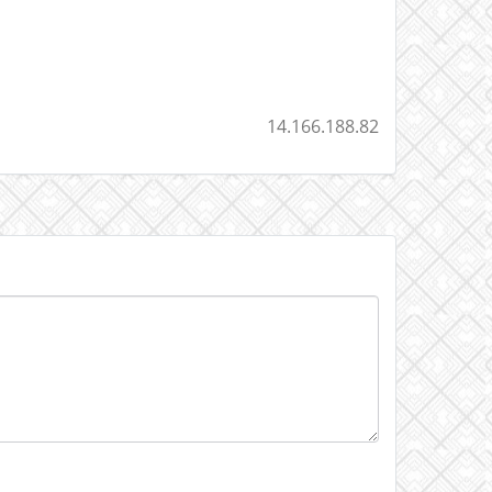
14.166.188.82