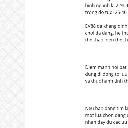
binh nganh la 22%. 
trong do tuoi 25-40 
EV88 da khang dinh
choi da dang, he th
the thao, den the th
Diem manh noi bat 
dung di dong toi uu
va thuc hanh tinh t
Neu ban dang tim ki
mot lua chon dang 
nhan day du cac uu 