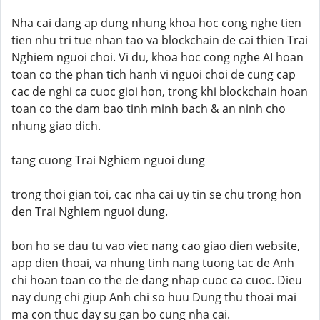
Nha cai dang ap dung nhung khoa hoc cong nghe tien
tien nhu tri tue nhan tao va blockchain de cai thien Trai
Nghiem nguoi choi. Vi du, khoa hoc cong nghe AI hoan
toan co the phan tich hanh vi nguoi choi de cung cap
cac de nghi ca cuoc gioi hon, trong khi blockchain hoan
toan co the dam bao tinh minh bach & an ninh cho
nhung giao dich.
tang cuong Trai Nghiem nguoi dung
trong thoi gian toi, cac nha cai uy tin se chu trong hon
den Trai Nghiem nguoi dung.
bon ho se dau tu vao viec nang cao giao dien website,
app dien thoai, va nhung tinh nang tuong tac de Anh
chi hoan toan co the de dang nhap cuoc ca cuoc. Dieu
nay dung chi giup Anh chi so huu Dung thu thoai mai
ma con thuc day su gan bo cung nha cai.