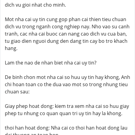
dich vu gioi nhat cho minh.
Mot nha cai uy tin cung gop phan cai thien tieu chuan
dich vu trong nganh cong nghiep nay. Nho vao su canh
tranh, cac nha cai buoc can nang cao dich vu cua ban,
tu giao dien nguoi dung den dang tin cay bo tro khach
hang.
Lam the nao de nhan biet nha cai uy tin?
De binh chon mot nha cai so huu uy tin hay khong, Anh
chi hoan toan co the dua vao mot so trong nhung tieu
chuan sau:
Giay phep hoat dong: kiem tra xem nha cai so huu giay
phep tu nhung co quan quan tri uy tin hay la khong.
thoi han hoat dong: Nha cai co thoi han hoat dong lau