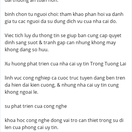
dai thuong an toan hon.
binh chon tu nguoi choi: tham khao phan hoi va danh
gia tu cac nguoi da su dung dich vu cua nha cai do.
Viec tich luy du thong tin se giup ban cung cap quyet
dinh sang suot & tranh gap can nhung khong may
khong dang so huu.
Xu huong phat trien cua nha cai uy tin Trong Tuong Lai
linh vuc cong nghiep ca cuoc truc tuyen dang ben tren
da hien dai kien cuong, & nhung nha cai uy tin cung
khong ngoai le.
su phat trien cua cong nghe
khoa hoc cong nghe dong vai tro can thiet trong su di
len cua phong cai uy tin.