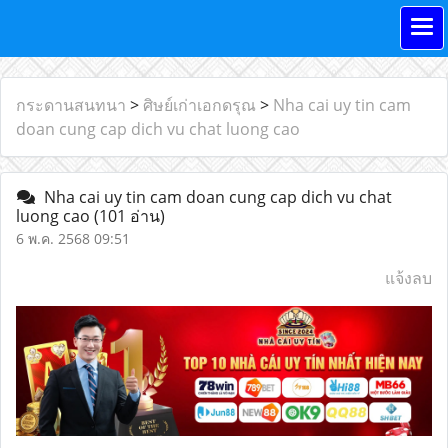
กระดานสนทนา
>
ศิษย์เก่าเอกดรุณ
>
Nha cai uy tin cam
doan cung cap dich vu chat luong cao
Nha cai uy tin cam doan cung cap dich vu chat
luong cao
(101 อ่าน)
6 พ.ค. 2568 09:51
แจ้งลบ