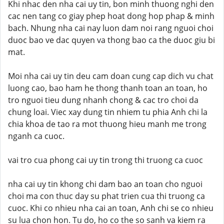
Khi nhac den nha cai uy tin, bon minh thuong nghi den
cac nen tang co giay phep hoat dong hop phap & minh
bach. Nhung nha cai nay luon dam noi rang nguoi choi
duoc bao ve dac quyen va thong bao ca the duoc giu bi
mat.
Moi nha cai uy tin deu cam doan cung cap dich vu chat
luong cao, bao ham he thong thanh toan an toan, ho
tro nguoi tieu dung nhanh chong & cac tro choi da
chung loai. Viec xay dung tin nhiem tu phia Anh chi la
chia khoa de tao ra mot thuong hieu manh me trong
nganh ca cuoc.
vai tro cua phong cai uy tin trong thi truong ca cuoc
nha cai uy tin khong chi dam bao an toan cho nguoi
choi ma con thuc day su phat trien cua thi truong ca
cuoc. Khi co nhieu nha cai an toan, Anh chi se co nhieu
su lua chon hon. Tu do, ho co the so sanh va kiem ra