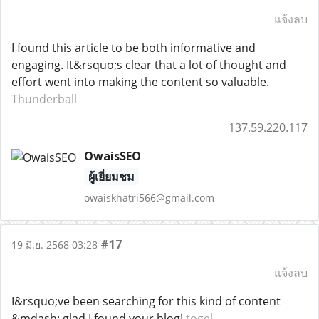
แจ้งลบ
I found this article to be both informative and
engaging. It&rsquo;s clear that a lot of thought and
effort went into making the content so valuable.
Thunderball
137.59.220.117
OwaisSEO
ผู้เยี่ยมชม
owaiskhatri566@gmail.com
#17
19 มิ.ย. 2568 03:28
แจ้งลบ
I&rsquo;ve been searching for this kind of content
&mdash; glad I found your blog!.
togel