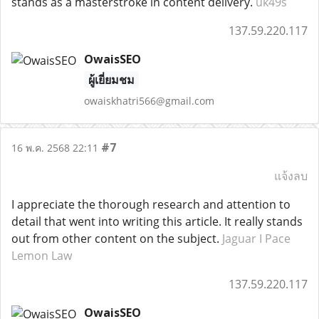
stands as a masterstroke in content delivery.
uk49s
137.59.220.117
OwaisSEO
ผู้เยี่ยมชม
owaiskhatri566@gmail.com
#7
16 พ.ค. 2568 22:11
แจ้งลบ
I appreciate the thorough research and attention to
detail that went into writing this article. It really stands
out from other content on the subject.
Jaguar I Pace
Lemon Law
137.59.220.117
OwaisSEO