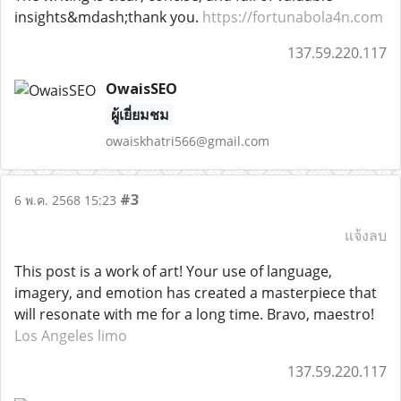
insights&mdash;thank you.
https://fortunabola4n.com
137.59.220.117
OwaisSEO
ผู้เยี่ยมชม
owaiskhatri566@gmail.com
#3
6 พ.ค. 2568 15:23
แจ้งลบ
This post is a work of art! Your use of language,
imagery, and emotion has created a masterpiece that
will resonate with me for a long time. Bravo, maestro!
Los Angeles limo
137.59.220.117