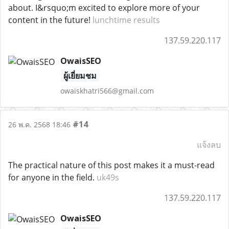
about. I&rsquo;m excited to explore more of your
content in the future!
lunchtime results
137.59.220.117
OwaisSEO
ผู้เยี่ยมชม
owaiskhatri566@gmail.com
#14
26 พ.ค. 2568 18:46
แจ้งลบ
The practical nature of this post makes it a must-read
for anyone in the field.
uk49s
137.59.220.117
OwaisSEO