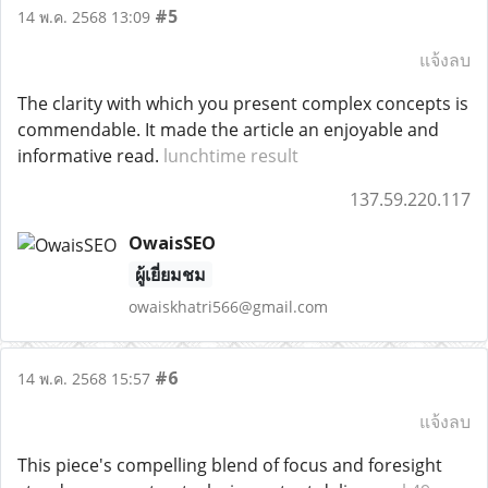
#5
14 พ.ค. 2568 13:09
แจ้งลบ
The clarity with which you present complex concepts is
commendable. It made the article an enjoyable and
informative read.
lunchtime result
137.59.220.117
OwaisSEO
ผู้เยี่ยมชม
owaiskhatri566@gmail.com
#6
14 พ.ค. 2568 15:57
แจ้งลบ
This piece's compelling blend of focus and foresight