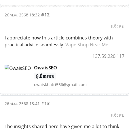
#12
26 พ.ค. 2568 18:32
แจ้งลบ
I appreciate how this article combines theory with
practical advice seamlessly.
Vape Shop Near Me
137.59.220.117
OwaisSEO
ผู้เยี่ยมชม
owaiskhatri566@gmail.com
#13
26 พ.ค. 2568 18:41
แจ้งลบ
The insights shared here have given me a lot to think