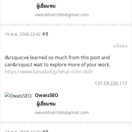
ผู้เยี่ยมชม
owaiskhatri566@gmail.com
#8
19 พ.ค. 2568 22:42
แจ้งลบ
I&rsquo;ve learned so much from this post and
can&rsquo;t wait to explore more of your work.
https://www.kanadoll.jp/what-is-bc-doll/
137.59.220.117
OwaisSEO
ผู้เยี่ยมชม
owaiskhatri566@gmail.com
#9
23 พ.ค. 2568 22:29