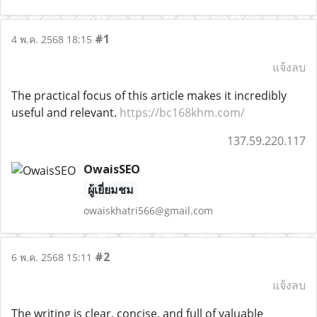
#1
4 พ.ค. 2568 18:15
แจ้งลบ
The practical focus of this article makes it incredibly
useful and relevant.
https://bc168khm.com/
137.59.220.117
OwaisSEO
ผู้เยี่ยมชม
owaiskhatri566@gmail.com
#2
6 พ.ค. 2568 15:11
แจ้งลบ
The writing is clear, concise, and full of valuable