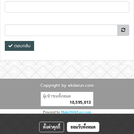
ตอบกลับ
Copyright by ekdarun.com
ผู้เข้าชมทั้งหมด
10,595,013
Powered by
MakeWebEasy.com
ตั้งค่าคุกกี้
ยอมรับทั้งหมด