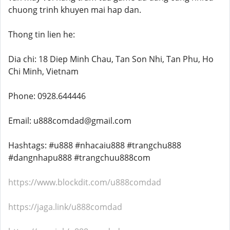
chuong trinh khuyen mai hap dan.
Thong tin lien he:
Dia chi: 18 Diep Minh Chau, Tan Son Nhi, Tan Phu, Ho
Chi Minh, Vietnam
Phone: 0928.644446
Email: u888comdad@gmail.com
Hashtags: #u888 #nhacaiu888 #trangchu888
#dangnhapu888 #trangchuu888com
https://www.blockdit.com/u888comdad
https://jaga.link/u888comdad