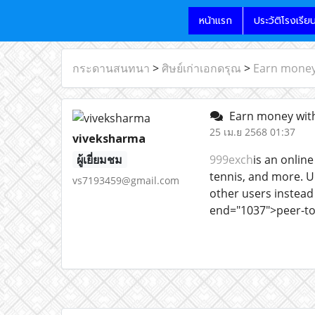
หน้าแรก
ประวัติโรงเรีย
กระดานสนทนา
>
ศิษย์เก่าเอกดรุณ
>
Earn money
Earn money wit
25 เม.ย 2568 01:37
viveksharma
ผู้เยี่ยมชม
999exch
is an onlin
tennis, and more. U
vs7193459@gmail.com
other users instead 
end="1037">peer-to