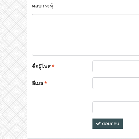
ตอบกระทู้
ชื่อผู้โพส
*
อีเมล
*
ตอบกลับ