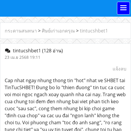
กระดานสนทนา
>
ศิษย์เก่าเอกดรุณ
>
tintucshbet1
tintucshbet1
(128 อ่าน)
23 เม.ย 2568 19:11
แจ้งลบ
Cap nhat ngay nhung thong tin "hot" nhat ve SHBET tai
TinTucSHBET! Đung bo lo "thien đuong" tin tuc ca cuoc
voi moi ngoc ngach xoay quanh nha cai nay. Trang web
cua chung toi đem đen nhung bai viet phan tich keo
cuoc "sau sac", cong them nhung bi kip choi game
"đinh cua chop" va cac uu đai "ngon lanh" khong the
choi tu. Voi phuong cham "toc đo anh sang", "ro rang
tung chi tiet" va "su uy tin tuyet đoi", chung toi tu hao