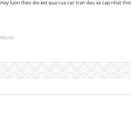
: Hay luon theo doi ket qua cua cac tran dau va cap nhat th
 World