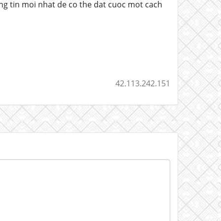
ong tin moi nhat de co the dat cuoc mot cach
42.113.242.151