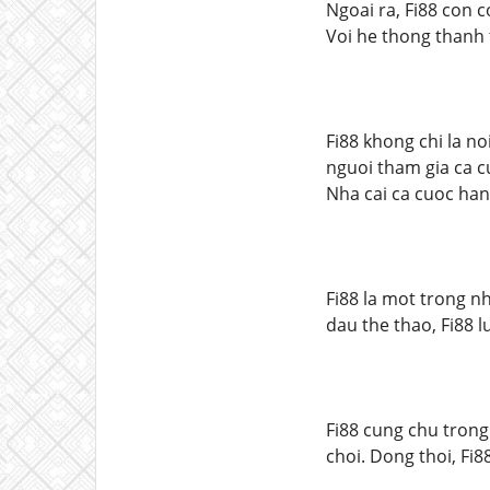
Ngoai ra, Fi88 con 
Voi he thong thanh 
Fi88 khong chi la no
nguoi tham gia ca cu
Nha cai ca cuoc ha
Fi88 la mot trong nh
dau the thao, Fi88 
Fi88 cung chu trong 
choi. Dong thoi, Fi