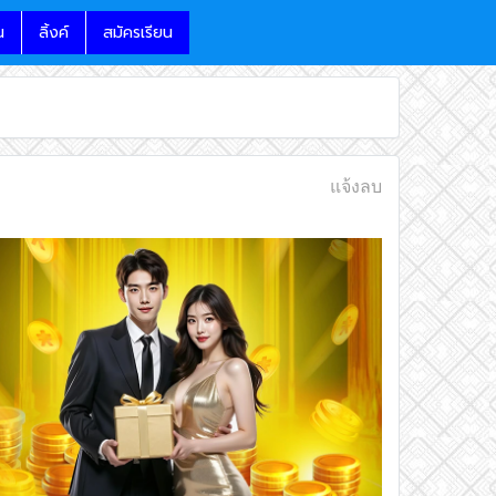
น
ลิ้งค์
สมัครเรียน
แจ้งลบ