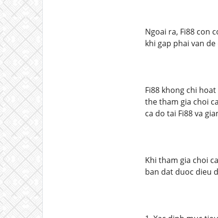
Ngoai ra, Fi88 con 
khi gap phai van de 
Fi88 khong chi hoat
the tham gia choi ca
ca do tai Fi88 va gi
Khi tham gia choi ca
ban dat duoc dieu d