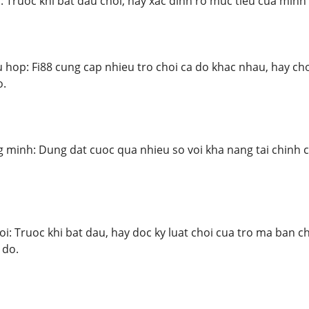
: Truoc khi bat dau choi, hay xac dinh ro muc tieu cua minh 
u hop: Fi88 cung cap nhieu tro choi ca do khac nhau, hay ch
o.
g minh: Dung dat cuoc qua nhieu so voi kha nang tai chinh 
oi: Truoc khi bat dau, hay doc ky luat choi cua tro ma ban 
 do.