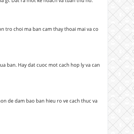
la gi. Dat ra mot ke hoach va tuan thu no.
on tro choi ma ban cam thay thoai mai va co
cua ban. Hay dat cuoc mot cach hop ly va can
chon de dam bao ban hieu ro ve cach thuc va