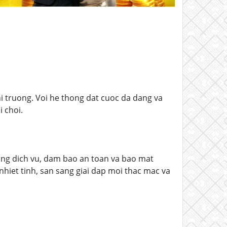
hi truong. Voi he thong dat cuoc da dang va
 choi.
ong dich vu, dam bao an toan va bao mat
hiet tinh, san sang giai dap moi thac mac va