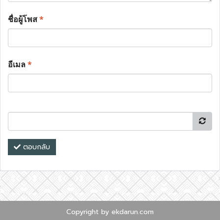
ชื่อผู้โพส
*
อีเมล
*
ตอบกลับ
Copyright by ekdarun.com