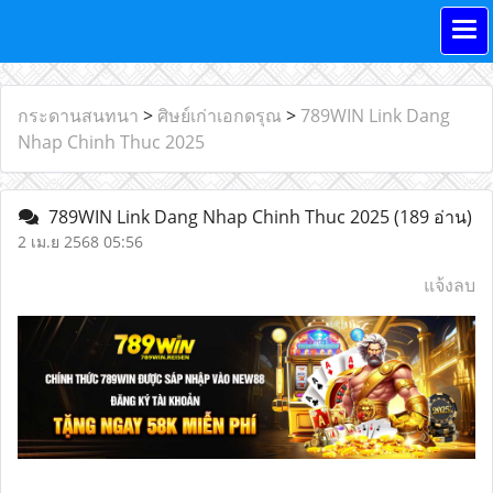
กระดานสนทนา
>
ศิษย์เก่าเอกดรุณ
>
789WIN Link Dang
Nhap Chinh Thuc 2025
789WIN Link Dang Nhap Chinh Thuc 2025
(189 อ่าน)
2 เม.ย 2568 05:56
แจ้งลบ