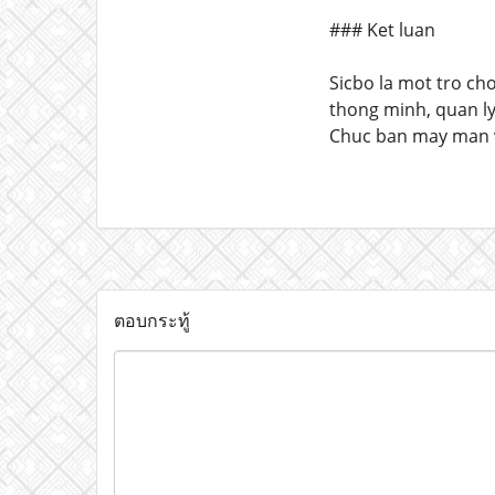
### Ket luan
Sicbo la mot tro ch
thong minh, quan ly
Chuc ban may man v
ตอบกระทู้