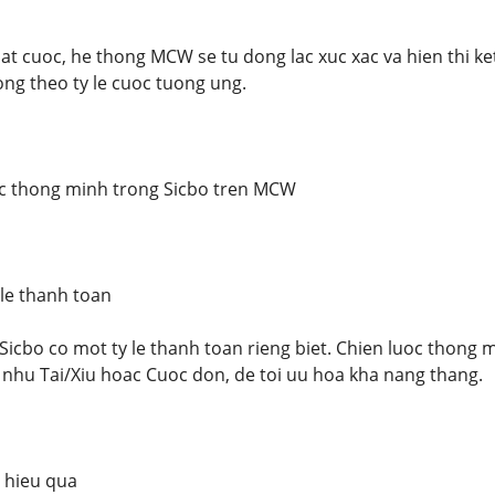
dat cuoc, he thong MCW se tu dong lac xuc xac va hien thi ke
ng theo ty le cuoc tuong ung.
oc thong minh trong Sicbo tren MCW
 le thanh toan
Sicbo co mot ty le thanh toan rieng biet. Chien luoc thong 
 nhu Tai/Xiu hoac Cuoc don, de toi uu hoa kha nang thang.
 hieu qua