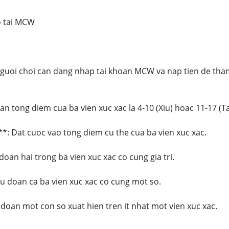
o tai MCW
nguoi choi can dang nhap tai khoan MCW va nap tien de tham
an tong diem cua ba vien xuc xac la 4-10 (Xiu) hoac 11-17 (Ta
*: Dat cuoc vao tong diem cu the cua ba vien xuc xac.
oan hai trong ba vien xuc xac co cung gia tri.
u doan ca ba vien xuc xac co cung mot so.
doan mot con so xuat hien tren it nhat mot vien xuc xac.