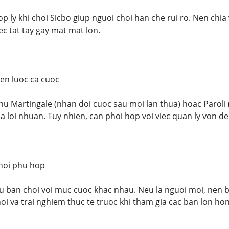
op ly khi choi Sicbo giup nguoi choi han che rui ro. Nen chi
iec tat tay gay mat mat lon.
en luoc ca cuoc
hu Martingale (nhan doi cuoc sau moi lan thua) hoac Paroli 
a loi nhuan. Tuy nhien, can phoi hop voi viec quan ly von d
hoi phu hop
 ban choi voi muc cuoc khac nhau. Neu la nguoi moi, nen 
oi va trai nghiem thuc te truoc khi tham gia cac ban lon hon