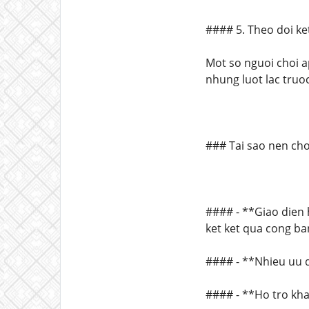
#### 5. Theo doi ke
Mot so nguoi choi a
nhung luot lac truo
### Tai sao nen ch
#### - **Giao dien 
ket ket qua cong ba
#### - **Nhieu uu d
#### - **Ho tro kha