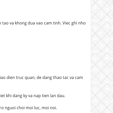
 tao va khong dua vao cam tinh. Viec ghi nho
iao dien truc quan, de dang thao tac va cam
t khi dang ky va nap tien lan dau.
o nguoi choi moi luc, moi noi.