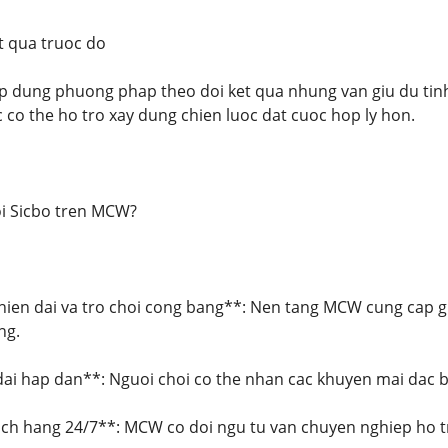
t qua truoc do
p dung phuong phap theo doi ket qua nhung van giu du tinh
c co the ho tro xay dung chien luoc dat cuoc hop ly hon.
oi Sicbo tren MCW?
hien dai va tro choi cong bang**: Nen tang MCW cung cap g
ng.
ai hap dan**: Nguoi choi co the nhan cac khuyen mai dac bie
ch hang 24/7**: MCW co doi ngu tu van chuyen nghiep ho tr