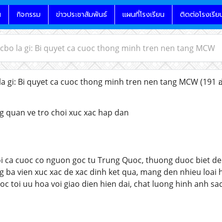
น
กิจกรรม
ข่าวประชาสัมพันธ์
แผนที่โรงเรียน
ติดต่อโรงเรีย
icbo la gi: Bi quyet ca cuoc thong minh tren nen tang MCW
la gi: Bi quyet ca cuoc thong minh tren nen tang MCW
(191 อ
g quan ve tro choi xuc xac hap dan
oi ca cuoc co nguon goc tu Trung Quoc, thuong duoc biet den
g ba vien xuc xac de xac dinh ket qua, mang den nhieu loai
uoc toi uu hoa voi giao dien hien dai, chat luong hinh anh sa