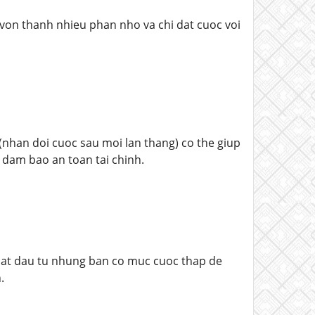
a von thanh nhieu phan nho va chi dat cuoc voi
(nhan doi cuoc sau moi lan thang) co the giup
e dam bao an toan tai chinh.
bat dau tu nhung ban co muc cuoc thap de
.