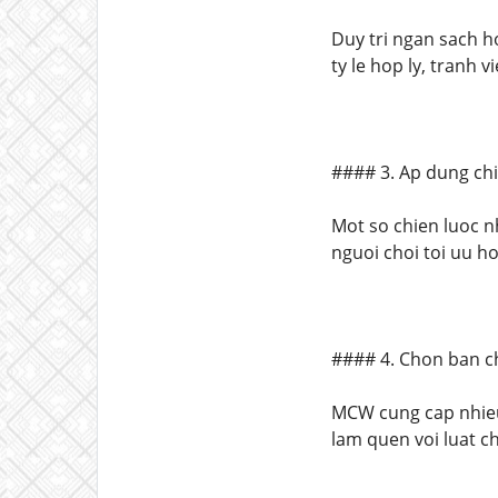
Duy tri ngan sach h
ty le hop ly, tranh v
#### 3. Ap dung chi
Mot so chien luoc n
nguoi choi toi uu ho
#### 4. Chon ban c
MCW cung cap nhieu
lam quen voi luat ch