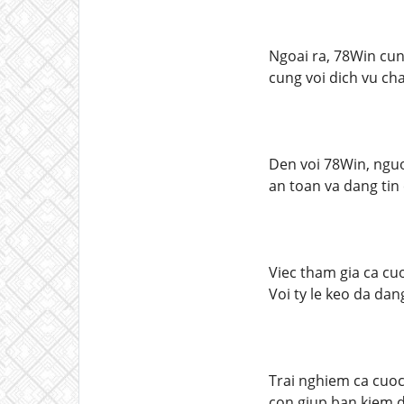
Ngoai ra, 78Win cun
cung voi dich vu c
Den voi 78Win, ngu
an toan va dang tin
Viec tham gia ca cu
Voi ty le keo da dan
Trai nghiem ca cuoc
con giup ban kiem d