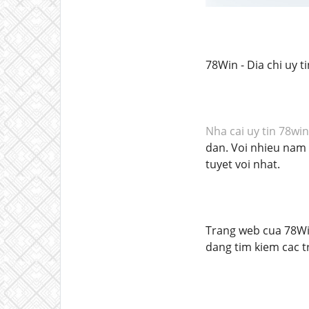
78Win - Dia chi uy t
Nha cai uy tin 78win
dan. Voi nhieu nam 
tuyet voi nhat.
Trang web cua 78Win
dang tim kiem cac t