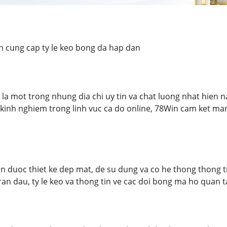
in cung cap ty le keo bong da hap dan
la mot trong nhung dia chi uy tin va chat luong nhat hien n
kinh nghiem trong linh vuc ca do online, 78Win cam ket ma
 duoc thiet ke dep mat, de su dung va co he thong thong tin
ran dau, ty le keo va thong tin ve cac doi bong ma ho quan 