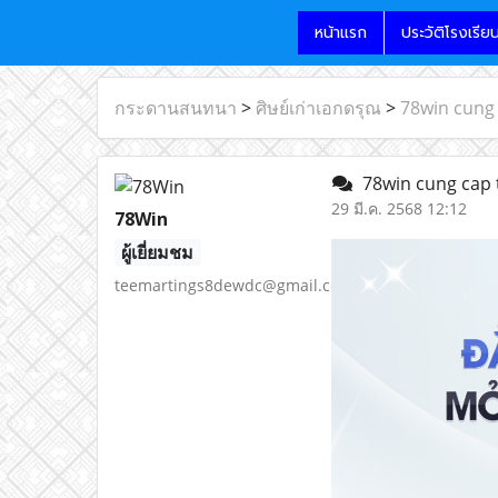
หน้าแรก
ประวัติโรงเรีย
กระดานสนทนา
>
ศิษย์เก่าเอกดรุณ
>
78win cung 
78win cung cap 
29 มี.ค. 2568 12:12
78Win
ผู้เยี่ยมชม
teemartings8dewdc@gmail.com