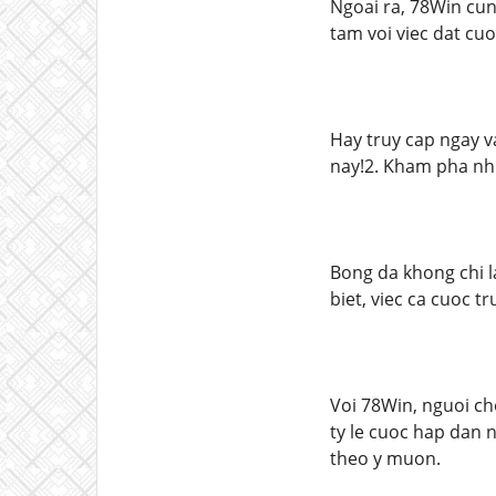
Ngoai ra, 78Win cun
tam voi viec dat cu
Hay truy cap ngay v
nay!2. Kham pha nhu
Bong da khong chi l
biet, viec ca cuoc t
Voi 78Win, nguoi ch
ty le cuoc hap dan 
theo y muon.