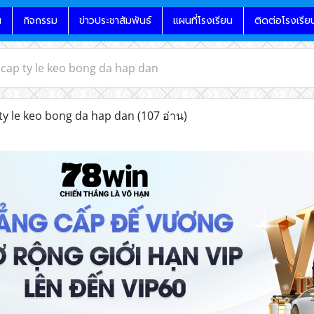
น
กิจกรรม
ข่าวประชาสัมพันธ์
แผนที่โรงเรียน
ติดต่อโรงเรีย
cap ty le keo bong da hap dan
ty le keo bong da hap dan
(107 อ่าน)