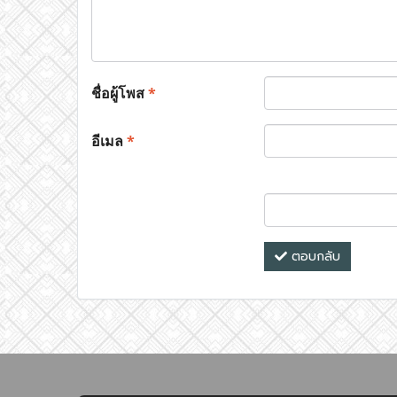
ชื่อผู้โพส
*
อีเมล
*
ตอบกลับ