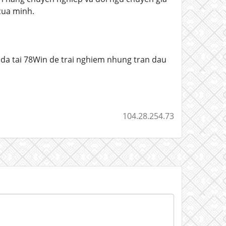
cua minh.
da tai 78Win de trai nghiem nhung tran dau
104.28.254.73