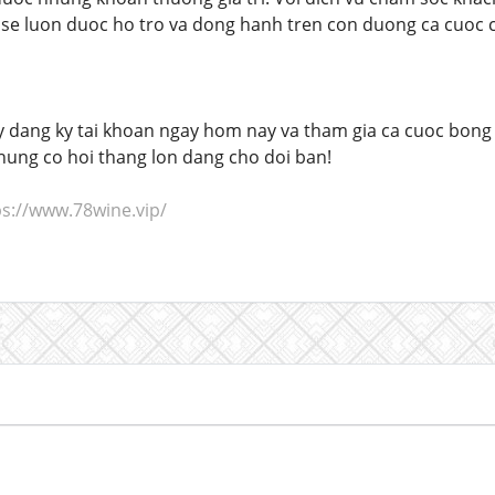
n se luon duoc ho tro va dong hanh tren con duong ca cuoc 
 dang ky tai khoan ngay hom nay va tham gia ca cuoc bong 
hung co hoi thang lon dang cho doi ban!
ps://www.78wine.vip/