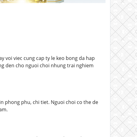
ay voi viec cung cap ty le keo bong da hap
ng den cho nguoi choi nhung trai nghiem
 phong phu, chi tiet. Nguoi choi co the de
tam.