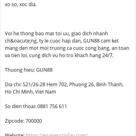
xo so, xoc dia.
Voi he thong bao mat toi uu, giao dich nhanh
ch&oacute;ng, ty le cuoc hap dan, GUN88 cam ket
mang den mot moi truong ca cuoc cong bang, an toan
va tien loi, cung dich vu ho tro khach hang 24/7.
Thuong hieu: GUN88
Dia chi: 521/26-28 Hem 702, Phuong 26, Binh Thanh,
Ho Chi Minh, Viet Nam
So dien thoai: 0881 756 611
Zipcode: 700000
Website:
https://epaperstoday.com/