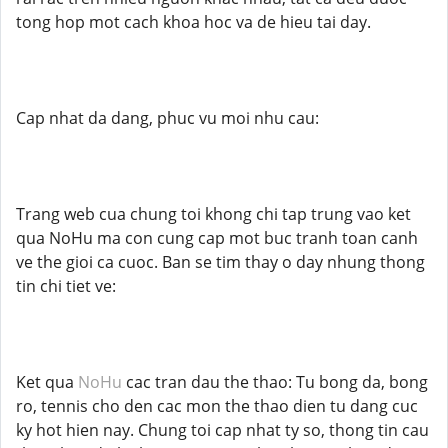
tong hop mot cach khoa hoc va de hieu tai day.
Cap nhat da dang, phuc vu moi nhu cau:
Trang web cua chung toi khong chi tap trung vao ket
qua NoHu ma con cung cap mot buc tranh toan canh
ve the gioi ca cuoc. Ban se tim thay o day nhung thong
tin chi tiet ve:
Ket qua
NoHu
cac tran dau the thao: Tu bong da, bong
ro, tennis cho den cac mon the thao dien tu dang cuc
ky hot hien nay. Chung toi cap nhat ty so, thong tin cau