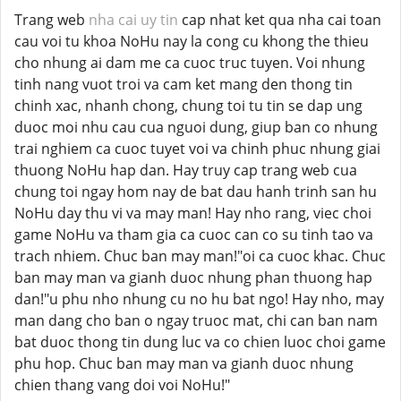
Trang web
nha cai uy tin
cap nhat ket qua nha cai toan
cau voi tu khoa NoHu nay la cong cu khong the thieu
cho nhung ai dam me ca cuoc truc tuyen. Voi nhung
tinh nang vuot troi va cam ket mang den thong tin
chinh xac, nhanh chong, chung toi tu tin se dap ung
duoc moi nhu cau cua nguoi dung, giup ban co nhung
trai nghiem ca cuoc tuyet voi va chinh phuc nhung giai
thuong NoHu hap dan. Hay truy cap trang web cua
chung toi ngay hom nay de bat dau hanh trinh san hu
NoHu day thu vi va may man! Hay nho rang, viec choi
game NoHu va tham gia ca cuoc can co su tinh tao va
trach nhiem. Chuc ban may man!"oi ca cuoc khac. Chuc
ban may man va gianh duoc nhung phan thuong hap
dan!"u phu nho nhung cu no hu bat ngo! Hay nho, may
man dang cho ban o ngay truoc mat, chi can ban nam
bat duoc thong tin dung luc va co chien luoc choi game
phu hop. Chuc ban may man va gianh duoc nhung
chien thang vang doi voi NoHu!"