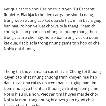
Ket qua cac tro choi Casino truc tuyen: Tu Baccarat,
Roulette, Blackjack cho den cac game slot da dang,
trang web se cung cap ket qua chi tiet, minh bach, giup
ban hieu ro hon ve luat choi va ty le thang. Tham chi,
chung toi con phan tich nhung xu huong thang thua
trong cac tro choi nay, ho tro ban trong viec du doan
ket qua, dac biet la trong nhung game tich hop co che
NoHu doi thuong.
Thong tin khuyen mai tu cac nha cai: Chung toi thuong
xuyen cap nhat nhung chuong trinh khuyen mai hap
dan tu cac nha cai uy tin tren toan cau, giup ban tim
kiem nhung co hoi nhan thuong va trai nghiem game
NoHu hieu qua hon. Viec san tim khuyen mai de choi
NoHu la mot trong nhung bi quyet giup nguoi choi
tang co hoi thang lon.