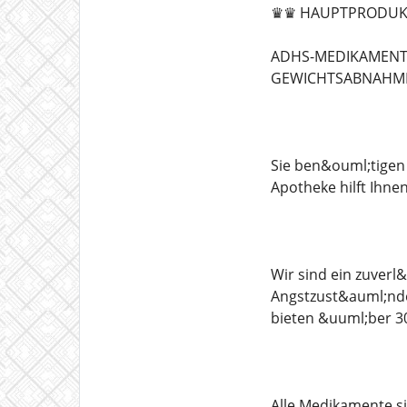
♛♛ HAUPTPRODUK
ADHS-MEDIKAMENTE
GEWICHTSABNAHME 
Sie ben&ouml;tigen
Apotheke hilft Ihnen
Wir sind ein zuverl
Angstzust&auml;nde
bieten &uuml;ber 3
Alle Medikamente si