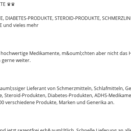
TE ♛♛
, DIABETES-PRODUKTE, STEROID-PRODUKTE, SCHMERZLI
und vieles mehr
 hochwertige Medikamente, m&ouml;chten aber nicht das Ha
 gerne weiter.
&auml;ssiger Lieferant von Schmerzmitteln, Schlafmitteln, 
, Steroid-Produkten, Diabetes-Produkten, ADHS-Medikamen
00 verschiedene Produkte, Marken und Generika an.
nd jetzt rezeptfrei erh&auml;ltlich. Schnelle Lieferung an a