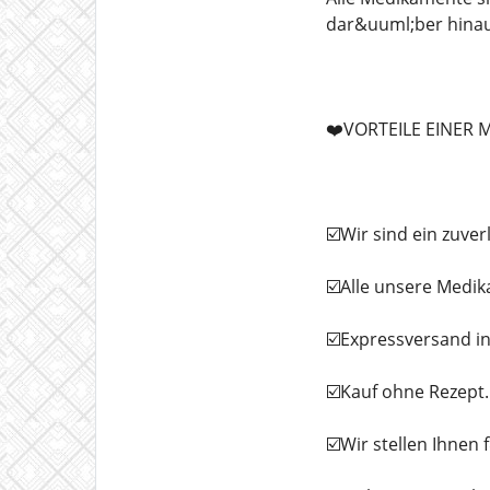
dar&uuml;ber hinau
❤️VORTEILE EINER
☑️Wir sind ein zuve
☑️Alle unsere Medi
☑️Expressversand in
☑️Kauf ohne Rezept.
☑️Wir stellen Ihne