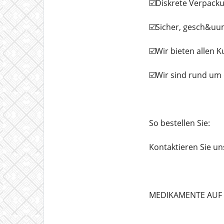
☑️Diskrete Verpacku
☑️Sicher, gesch&uum
☑️Wir bieten allen K
☑️Wir sind rund um 
So bestellen Sie:
Kontaktieren Sie u
MEDIKAMENTE AUF 