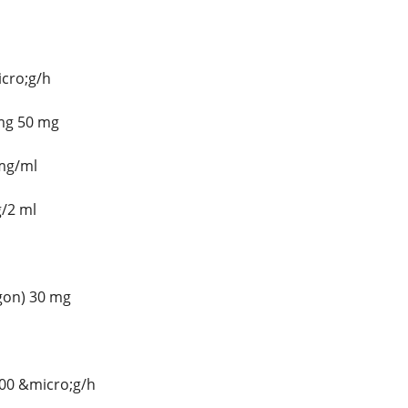
icro;g/h
 mg 50 mg
 mg/ml
g/2 ml
agon) 30 mg
100 &micro;g/h