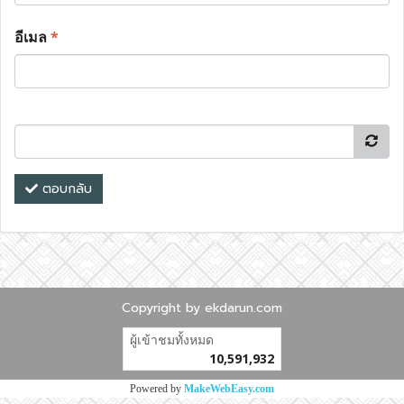
อีเมล
*
ตอบกลับ
Copyright by ekdarun.com
ผู้เข้าชมทั้งหมด
10,591,932
Powered by
MakeWebEasy.com