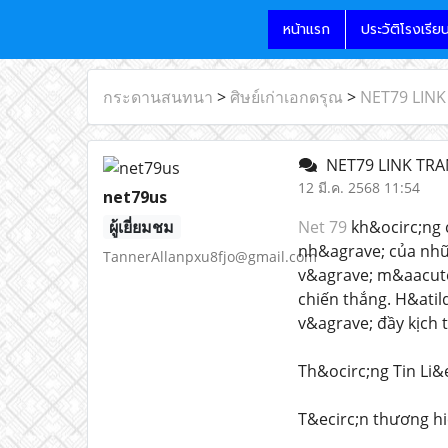
หน้าแรก
ประวัติโรงเรีย
กระดานสนทนา
>
ศิษย์เก่าเอกดรุณ
>
NET79 LIN
NET79 LINK TRA
12 มี.ค. 2568 11:54
net79us
ผู้เยี่ยมชม
Net 79
kh&ocirc;ng 
nh&agrave; của nhữn
TannerAllanpxu8fjo@gmail.com
v&agrave; m&aacute;
chiến thắng. H&atil
v&agrave; đầy kịch 
Th&ocirc;ng Tin Li&
T&ecirc;n thương h