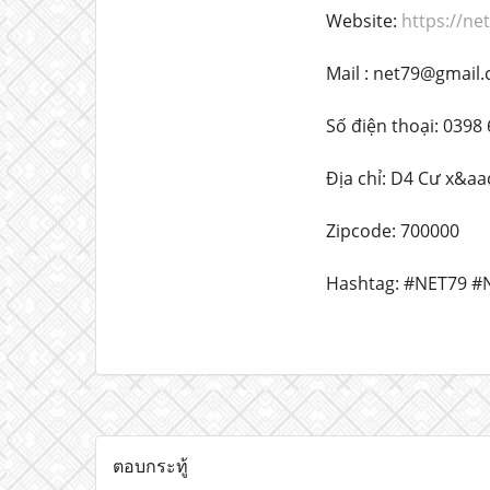
Website:
https://ne
Mail : net79@gmail
Số điện thoại: 0398
Địa chỉ: D4 Cư x&aa
Zipcode: 700000
Hashtag: #NET79 #
ตอบกระทู้