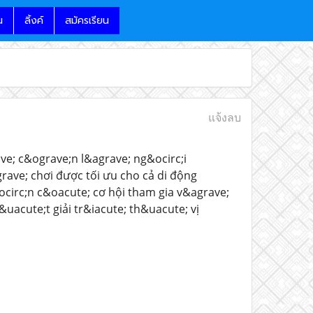
น
ลิ้งค์
สมัครเรียน
แจ้งลบ
e; c&ograve;n l&agrave; ng&ocirc;i
ave; chơi được tối ưu cho cả di động
circ;n c&oacute; cơ hội tham gia v&agrave;
uacute;t giải tr&iacute; th&uacute; vị