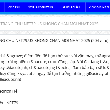
น
กิจกรรม
ข่าวประชาสัมพันธ์
แผนที่โรงเรียน
ติดต่อโรงเรีย
K TRANG CHU NET79.US KHONG CHAN MOI NHAT 2025
NG CHU NET79.US KHONG CHAN MOI NHAT 2025
(204 อ่าน)
chỉ l&agrave; điểm đến để bạn thử sức với vận may, m&agrav
g trải nghiệm c&aacute; cược đẳng cấp. Với đa dạng tr&ogr
y t&iacute;nh, ch&uacute;ng t&ocirc;i đảm bảo bạn sẽ lu&o
de;y đăng k&yacute; ngay để tận hưởng những gi&acirc;y ph&
t&iacute;nh!
ecirc;n Hệ
iệu: NET79