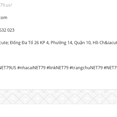
t79.us/
.com
 632 023
cute; Đống Đa Tổ 26 KP 4, Phường 14, Quận 10, Hồ Ch&iacut
NET79US #nhacaiNET79 #linkNET79 #trangchuNET79 #NET