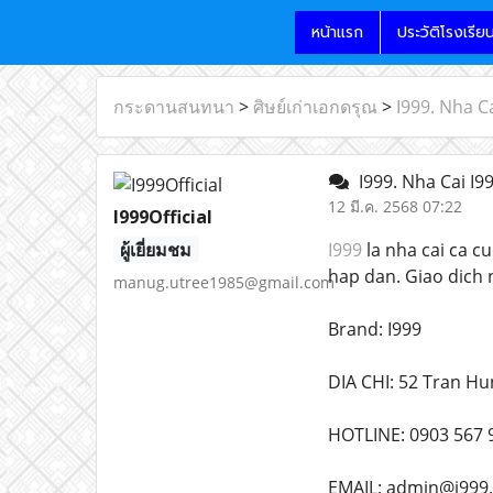
หน้าแรก
ประวัติโรงเรีย
กระดานสนทนา
>
ศิษย์เก่าเอกดรุณ
>
I999. Nha C
I999. Nha Cai I9
12 มี.ค. 2568 07:22
I999Official
ผู้เยี่ยมชม
I999
la nha cai ca cu
hap dan. Giao dich 
manug.utree1985@gmail.com
Brand: I999
DIA CHI: 52 Tran H
HOTLINE: 0903 567 
EMAIL: admin@i999.