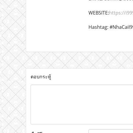
WEBSITE:
https://i99
Hashtag: #NhaCaiI9
ตอบกระทู้