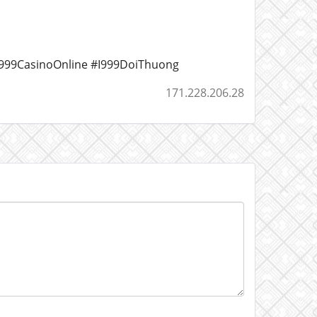
I999CasinoOnline #I999DoiThuong
171.228.206.28