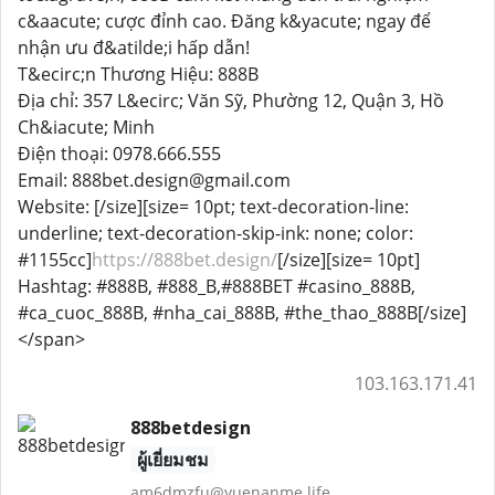
c&aacute; cược đỉnh cao. Đăng k&yacute; ngay để
nhận ưu đ&atilde;i hấp dẫn!
T&ecirc;n Thương Hiệu: 888B
Địa chỉ: 357 L&ecirc; Văn Sỹ, Phường 12, Quận 3, Hồ
Ch&iacute; Minh
Điện thoại: 0978.666.555
Email: 888bet.design@gmail.com
Website: [/size][size= 10pt; text-decoration-line:
underline; text-decoration-skip-ink: none; color:
#1155cc]
https://888bet.design/
[/size][size= 10pt]
Hashtag: #888B, #888_B,#888BET #casino_888B,
#ca_cuoc_888B, #nha_cai_888B, #the_thao_888B[/size]
</span>
103.163.171.41
888betdesign
ผู้เยี่ยมชม
am6dmzfu@yuenanme.life