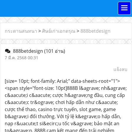
กระดานสนทนา
>
ศิษย์เก่าเอกดรุณ
>
888betdesign
888betdesign
(101 อ่าน)
7 มี.ค. 2568 00:31
แจ้งลบ
[size= 10pt; font-family: Arial;" data-sheets-root="1">
<span style="font-size: 10pt]888B l&agrave; nh&agrave;
c&aacute;i c&aacute; cược h&agrave;ng đầu, cung cấp
c&aacute;c tr&ograve; chơi hấp dẫn như c&aacute;
cược thể thao, casino trực tuyến, slot game, game
b&agrave;i đổi thưởng. Với tỷ lệ k&egrave;o hấp dẫn,
nạp r&uacute;t si&ecirc;u tốc v&agrave; bảo mật an
to&agrave;n, 888B cam kết mang đến trải nghiệm