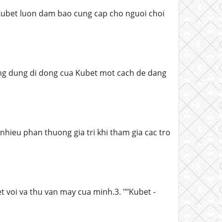
, Kubet luon dam bao cung cap cho nguoi choi
ung dung di dong cua Kubet mot cach de dang
nhieu phan thuong gia tri khi tham gia cac tro
 voi va thu van may cua minh.3. ""Kubet -