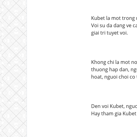
Kubet la mot trong 
Voi su da dang ve c
giai tri tuyet voi.
Khong chi la mot no
thuong hap dan, ngu
hoat, nguoi choi co 
Den voi Kubet, nguo
Hay tham gia Kubet