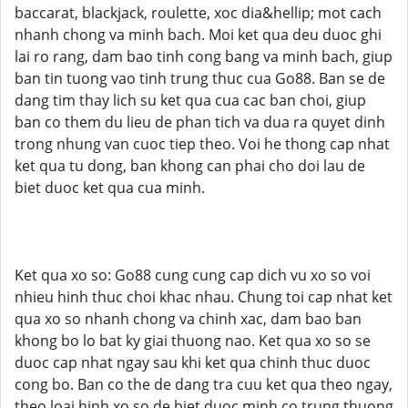
baccarat, blackjack, roulette, xoc dia&hellip; mot cach
nhanh chong va minh bach. Moi ket qua deu duoc ghi
lai ro rang, dam bao tinh cong bang va minh bach, giup
ban tin tuong vao tinh trung thuc cua Go88. Ban se de
dang tim thay lich su ket qua cua cac ban choi, giup
ban co them du lieu de phan tich va dua ra quyet dinh
trong nhung van cuoc tiep theo. Voi he thong cap nhat
ket qua tu dong, ban khong can phai cho doi lau de
biet duoc ket qua cua minh.
Ket qua xo so: Go88 cung cung cap dich vu xo so voi
nhieu hinh thuc choi khac nhau. Chung toi cap nhat ket
qua xo so nhanh chong va chinh xac, dam bao ban
khong bo lo bat ky giai thuong nao. Ket qua xo so se
duoc cap nhat ngay sau khi ket qua chinh thuc duoc
cong bo. Ban co the de dang tra cuu ket qua theo ngay,
theo loai hinh xo so de biet duoc minh co trung thuong