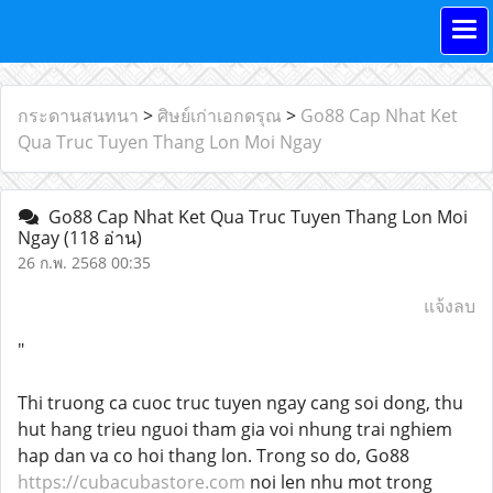
กระดานสนทนา
>
ศิษย์เก่าเอกดรุณ
>
Go88 Cap Nhat Ket
Qua Truc Tuyen Thang Lon Moi Ngay
Go88 Cap Nhat Ket Qua Truc Tuyen Thang Lon Moi
Ngay
(118 อ่าน)
26 ก.พ. 2568 00:35
แจ้งลบ
"
Thi truong ca cuoc truc tuyen ngay cang soi dong, thu
hut hang trieu nguoi tham gia voi nhung trai nghiem
hap dan va co hoi thang lon. Trong so do, Go88
https://cubacubastore.com
noi len nhu mot trong