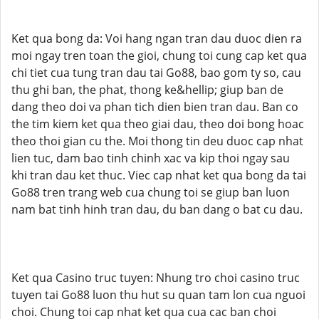
Ket qua bong da: Voi hang ngan tran dau duoc dien ra
moi ngay tren toan the gioi, chung toi cung cap ket qua
chi tiet cua tung tran dau tai Go88, bao gom ty so, cau
thu ghi ban, the phat, thong ke&hellip; giup ban de
dang theo doi va phan tich dien bien tran dau. Ban co
the tim kiem ket qua theo giai dau, theo doi bong hoac
theo thoi gian cu the. Moi thong tin deu duoc cap nhat
lien tuc, dam bao tinh chinh xac va kip thoi ngay sau
khi tran dau ket thuc. Viec cap nhat ket qua bong da tai
Go88 tren trang web cua chung toi se giup ban luon
nam bat tinh hinh tran dau, du ban dang o bat cu dau.
Ket qua Casino truc tuyen: Nhung tro choi casino truc
tuyen tai Go88 luon thu hut su quan tam lon cua nguoi
choi. Chung toi cap nhat ket qua cua cac ban choi