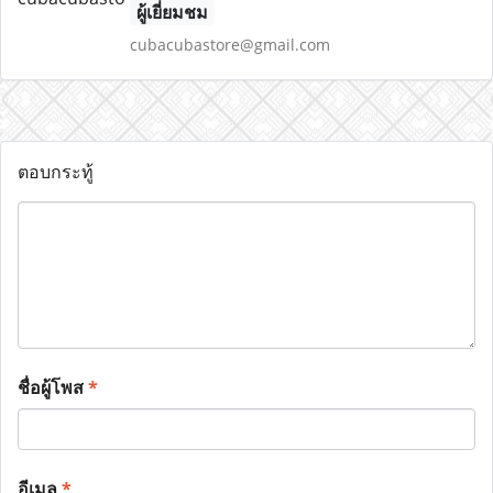
ผู้เยี่ยมชม
cubacubastore@gmail.com
ตอบกระทู้
ชื่อผู้โพส
*
อีเมล
*