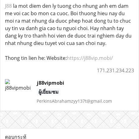
J88
la mot diem den ly tuong cho nhung anh em dam
me voi cac bo mon ca cuoc. Boi thuong hieu nay du
moi ra mat nhung da duoc phep hoat dong tu to chuc
uy tin va danh gia cao tu nguoi choi. Hay nhanh tay
dang ky tro thanh hoi vien de duoc trai nghiem day du
nhat nhung dieu tuyet voi cua san choi nay.
Thong tin lien he: Website:
https://j88vip.mobi/
171.231.234.223
j88vipmobi
ผู้เยี่ยมชม
PerkinsAbrahamzyy137t@gmail.com
ตอบกระทู้