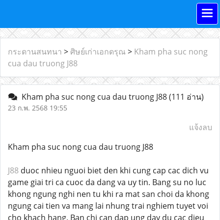
กระดานสนทนา
>
ศิษย์เก่าเอกดรุณ
>
Kham pha suc nong
cua dau truong J88
Kham pha suc nong cua dau truong J88
(111 อ่าน)
23 ก.พ. 2568 19:55
แจ้งลบ
Kham pha suc nong cua dau truong J88
J88
duoc nhieu nguoi biet den khi cung cap cac dich vu
game giai tri ca cuoc da dang va uy tin. Bang su no luc
khong ngung nghi nen tu khi ra mat san choi da khong
ngung cai tien va mang lai nhung trai nghiem tuyet voi
cho khach hang. Ban chi can dap ung day du cac dieu