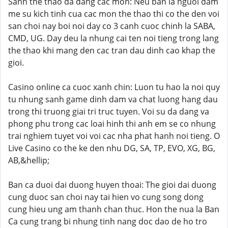
Sanh the thao da dang cac mon: Neu ban la nguoi dam
me su kich tinh cua cac mon the thao thi co the den voi
san choi nay boi noi day co 3 canh cuoc chinh la SABA,
CMD, UG. Day deu la nhung cai ten noi tieng trong lang
the thao khi mang den cac tran dau dinh cao khap the
gioi.
Casino online ca cuoc xanh chin: Luon tu hao la noi quy
tu nhung sanh game dinh dam va chat luong hang dau
trong thi truong giai tri truc tuyen. Voi su da dang va
phong phu trong cac loai hinh thi anh em se co nhung
trai nghiem tuyet voi voi cac nha phat hanh noi tieng. O
Live Casino co the ke den nhu DG, SA, TP, EVO, XG, BG,
AB,&hellip;
Ban ca duoi dai duong huyen thoai: The gioi dai duong
cung duoc san choi nay tai hien vo cung song dong
cung hieu ung am thanh chan thuc. Hon the nua la Ban
Ca cung trang bi nhung tinh nang doc dao de ho tro