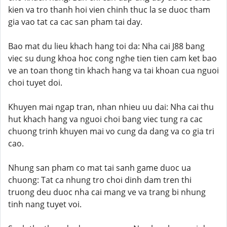
kien va tro thanh hoi vien chinh thuc la se duoc tham
gia vao tat ca cac san pham tai day.
Bao mat du lieu khach hang toi da: Nha cai J88 bang
viec su dung khoa hoc cong nghe tien tien cam ket bao
ve an toan thong tin khach hang va tai khoan cua nguoi
choi tuyet doi.
Khuyen mai ngap tran, nhan nhieu uu dai: Nha cai thu
hut khach hang va nguoi choi bang viec tung ra cac
chuong trinh khuyen mai vo cung da dang va co gia tri
cao.
Nhung san pham co mat tai sanh game duoc ua
chuong: Tat ca nhung tro choi dinh dam tren thi
truong deu duoc nha cai mang ve va trang bi nhung
tinh nang tuyet voi.