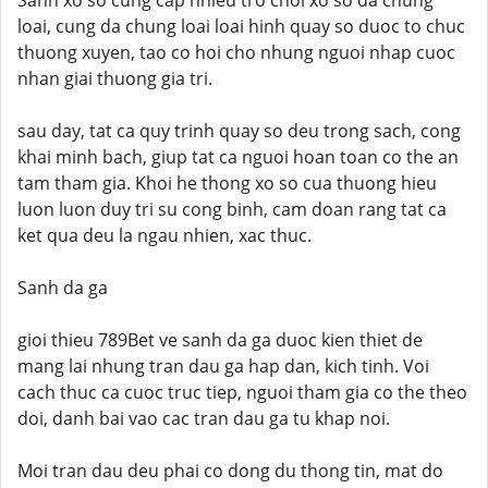
Sanh xo so cung cap nhieu tro choi xo so da chung
loai, cung da chung loai loai hinh quay so duoc to chuc
thuong xuyen, tao co hoi cho nhung nguoi nhap cuoc
nhan giai thuong gia tri.
sau day, tat ca quy trinh quay so deu trong sach, cong
khai minh bach, giup tat ca nguoi hoan toan co the an
tam tham gia. Khoi he thong xo so cua thuong hieu
luon luon duy tri su cong binh, cam doan rang tat ca
ket qua deu la ngau nhien, xac thuc.
Sanh da ga
gioi thieu 789Bet ve sanh da ga duoc kien thiet de
mang lai nhung tran dau ga hap dan, kich tinh. Voi
cach thuc ca cuoc truc tiep, nguoi tham gia co the theo
doi, danh bai vao cac tran dau ga tu khap noi.
Moi tran dau deu phai co dong du thong tin, mat do