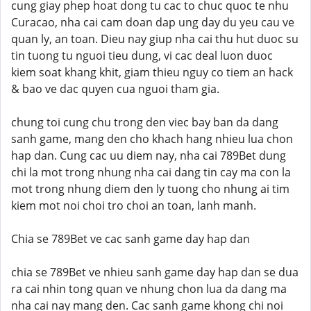
cung giay phep hoat dong tu cac to chuc quoc te nhu
Curacao, nha cai cam doan dap ung day du yeu cau ve
quan ly, an toan. Dieu nay giup nha cai thu hut duoc su
tin tuong tu nguoi tieu dung, vi cac deal luon duoc
kiem soat khang khit, giam thieu nguy co tiem an hack
& bao ve dac quyen cua nguoi tham gia.
chung toi cung chu trong den viec bay ban da dang
sanh game, mang den cho khach hang nhieu lua chon
hap dan. Cung cac uu diem nay, nha cai 789Bet dung
chi la mot trong nhung nha cai dang tin cay ma con la
mot trong nhung diem den ly tuong cho nhung ai tim
kiem mot noi choi tro choi an toan, lanh manh.
Chia se 789Bet ve cac sanh game day hap dan
chia se 789Bet ve nhieu sanh game day hap dan se dua
ra cai nhin tong quan ve nhung chon lua da dang ma
nha cai nay mang den. Cac sanh game khong chi noi