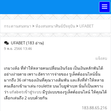
กระดานสนทนา
>
ห้องสนทนาศิษย์ปัจจุบัน
>
UFABET
UFABET
(183 อ่าน)
9 พ.ย. 2566 13:46
แจ้งลบ
เกมวงล้อ ที่ทำให้หลายคนเปลี่ยนเงินร้อย เป็นเงินหลักพันได้
อย่างง่ายดาย เพราะอัตราการจ่ายของ รูเล็ตต์ออนไลน์นั้น
มากถึง 36 เท่าของเงินที่คุณวางเดิมพัน และสิ่งที่ทำให้หลาย
คนเลือกเข้ามาเล่น roulette บนเว็บยูฟ่าเบท นั่นก็เป็นเพราะ
ว่า
ufabetเข้าสู่ระบบ
มีรูปแบบของรูเล็ตต์ออนไลน์ ให้คุณได้
เลือกเล่นถึง 2 แบบด้วยกัน
183.88.65.216