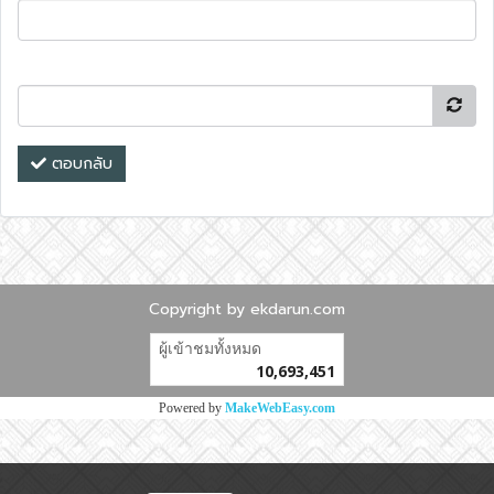
ตอบกลับ
Copyright by ekdarun.com
ผู้เข้าชมทั้งหมด
10,693,451
Powered by
MakeWebEasy.com