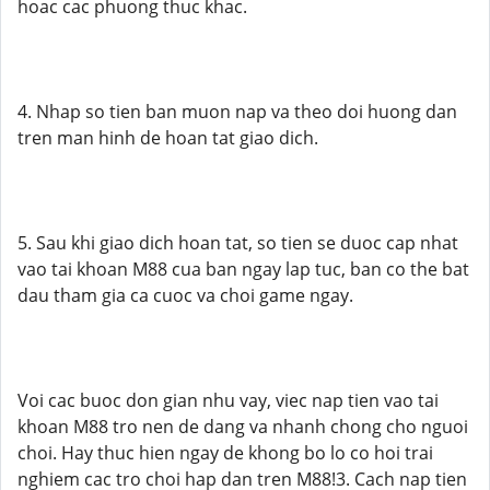
hoac cac phuong thuc khac.
4. Nhap so tien ban muon nap va theo doi huong dan
tren man hinh de hoan tat giao dich.
5. Sau khi giao dich hoan tat, so tien se duoc cap nhat
vao tai khoan M88 cua ban ngay lap tuc, ban co the bat
dau tham gia ca cuoc va choi game ngay.
Voi cac buoc don gian nhu vay, viec nap tien vao tai
khoan M88 tro nen de dang va nhanh chong cho nguoi
choi. Hay thuc hien ngay de khong bo lo co hoi trai
nghiem cac tro choi hap dan tren M88!3. Cach nap tien