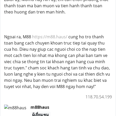
thanh toan ma ban muon va tien hanh thanh toan
theo huong dan tren man hinh.
Ngoai ra, M88
https://m88.haus/
cung ho tro thanh
toan bang cach chuyen khoan truc tiep tai quay thu
cua ho. Dieu nay giup cac nguoi choi co the nap tien
mot cach tien loi nhat ma khong can phai ban tam ve
viec chia se thong tin tai khoan ngan hang cua minh
truc tuyen." cham soc khach hang tan tinh va chu dao,
luon lang nghe y kien tu nguoi choi va cai thien dich vu
moi ngay. Neu ban muon trai nghiem su khac biet va
tuyet voi nhat, hay den voi M88 ngay hom nay!"
118.70.54.199
m88haus
ผู้เยี่ยมชม