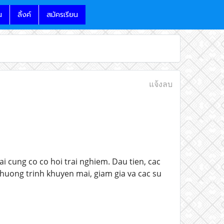
น
ลิ้งค์
สมัครเรียน
แจ้งลบ
 cung co co hoi trai nghiem. Dau tien, cac
chuong trinh khuyen mai, giam gia va cac su