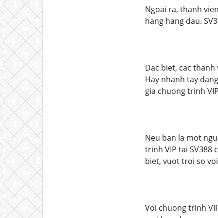
Ngoai ra, thanh vie
hang hang dau. SV38
Dac biet, cac thanh
Hay nhanh tay dang 
gia chuong trinh V
Neu ban la mot nguo
trinh VIP tai SV388
biet, vuot troi so v
Voi chuong trinh VI