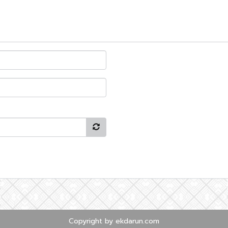
Copyright by ekdarun.com