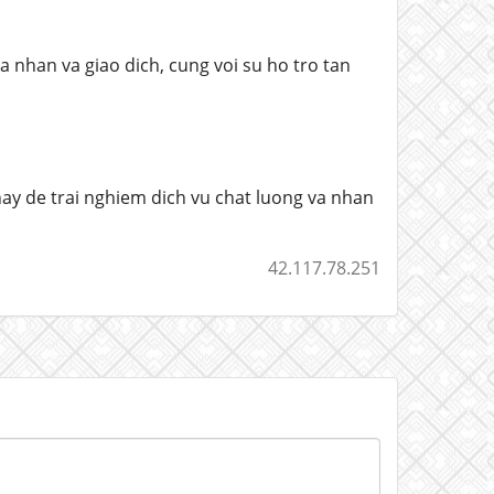
 nhan va giao dich, cung voi su ho tro tan
y de trai nghiem dich vu chat luong va nhan
42.117.78.251