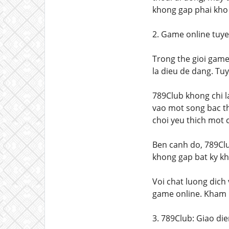
khong gap phai kho 
2. Game online tuy
Trong the gioi game
la dieu de dang. Tu
789Club khong chi 
vao mot song bac th
choi yeu thich mot 
Ben canh do, 789Clu
khong gap bat ky k
Voi chat luong dich
game online. Kham 
3. 789Club: Giao di