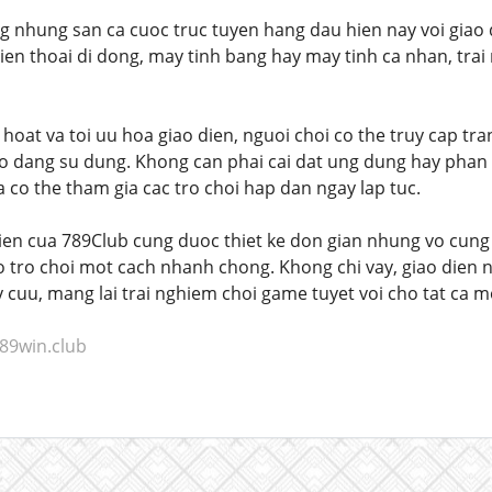
g nhung san ca cuoc truc tuyen hang dau hien nay voi giao 
en thoai di dong, may tinh bang hay may tinh ca nhan, trai
nh hoat va toi uu hoa giao dien, nguoi choi co the truy cap 
ho dang su dung. Khong can phai cai dat ung dung hay phan 
 co the tham gia cac tro choi hap dan ngay lap tuc.
ien cua 789Club cung duoc thiet ke don gian nhung vo cung 
o tro choi mot cach nhanh chong. Khong chi vay, giao dien n
 cuu, mang lai trai nghiem choi game tuyet voi cho tat ca m
789win.club