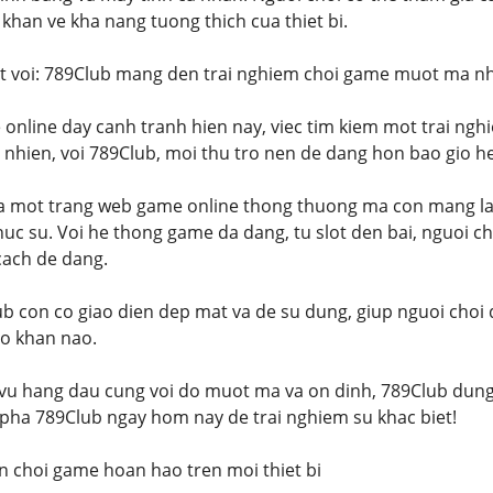
khan ve kha nang tuong thich cua thiet bi.
et voi: 789Club mang den trai nghiem choi game muot ma n
 online day canh tranh hien nay, viec tim kiem mot trai ng
y nhien, voi 789Club, moi thu tro nen de dang hon bao gio he
la mot trang web game online thong thuong ma con mang la
uc su. Voi he thong game da dang, tu slot den bai, nguoi ch
cach de dang.
b con co giao dien dep mat va de su dung, giup nguoi choi 
ho khan nao.
 vu hang dau cung voi do muot ma va on dinh, 789Club dung
pha 789Club ngay hom nay de trai nghiem su khac biet!
en choi game hoan hao tren moi thiet bi