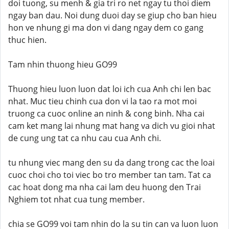
doi tuong, su menh & gia tri ro net ngay tu thoi diem
ngay ban dau. Noi dung duoi day se giup cho ban hieu
hon ve nhung gi ma don vi dang ngay dem co gang
thuc hien.
Tam nhin thuong hieu GO99
Thuong hieu luon luon dat loi ich cua Anh chi len bac
nhat. Muc tieu chinh cua don vi la tao ra mot moi
truong ca cuoc online an ninh & cong binh. Nha cai
cam ket mang lai nhung mat hang va dich vu gioi nhat
de cung ung tat ca nhu cau cua Anh chi.
tu nhung viec mang den su da dang trong cac the loai
cuoc choi cho toi viec bo tro member tan tam. Tat ca
cac hoat dong ma nha cai lam deu huong den Trai
Nghiem tot nhat cua tung member.
chia se GO99 voi tam nhin do la su tin can va luon luon