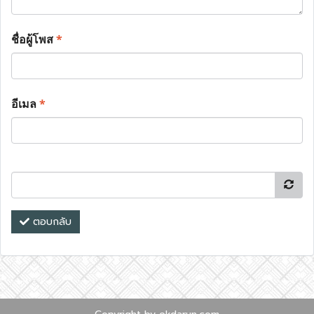
ชื่อผู้โพส
*
อีเมล
*
ตอบกลับ