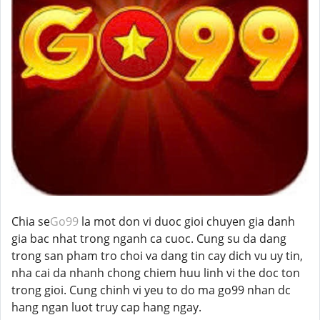
Chia se
Go99
la mot don vi duoc gioi chuyen gia danh
gia bac nhat trong nganh ca cuoc. Cung su da dang
trong san pham tro choi va dang tin cay dich vu uy tin,
nha cai da nhanh chong chiem huu linh vi the doc ton
trong gioi. Cung chinh vi yeu to do ma go99 nhan dc
hang ngan luot truy cap hang ngay.