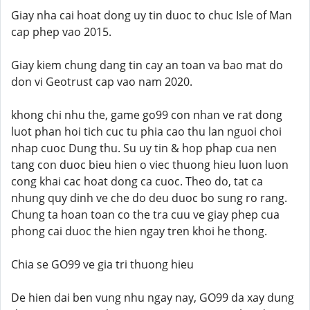
Giay nha cai hoat dong uy tin duoc to chuc Isle of Man
cap phep vao 2015.
Giay kiem chung dang tin cay an toan va bao mat do
don vi Geotrust cap vao nam 2020.
khong chi nhu the, game go99 con nhan ve rat dong
luot phan hoi tich cuc tu phia cao thu lan nguoi choi
nhap cuoc Dung thu. Su uy tin & hop phap cua nen
tang con duoc bieu hien o viec thuong hieu luon luon
cong khai cac hoat dong ca cuoc. Theo do, tat ca
nhung quy dinh ve che do deu duoc bo sung ro rang.
Chung ta hoan toan co the tra cuu ve giay phep cua
phong cai duoc the hien ngay tren khoi he thong.
Chia se GO99 ve gia tri thuong hieu
De hien dai ben vung nhu ngay nay, GO99 da xay dung