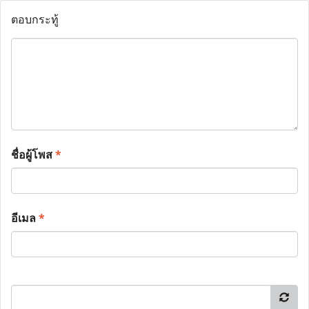
ตอบกระทู้
ชื่อผู้โพส
*
อีเมล
*