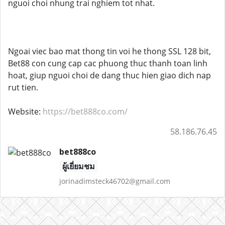
nguoi choi nhung trai nghiem tot nhat.
Ngoai viec bao mat thong tin voi he thong SSL 128 bit,
Bet88 con cung cap cac phuong thuc thanh toan linh
hoat, giup nguoi choi de dang thuc hien giao dich nap
rut tien.
Website:
https://bet888co.com/
58.186.76.45
bet888co
ผู้เยี่ยมชม
jorinadimsteck46702@gmail.com