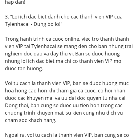
hap dan!
3. "Loi ich dac biet danh cho cac thanh vien VIP cua
Tylenhacai - Dung bo lo!"
Trong hanh trinh ca cuoc online, viec tro thanh thanh
vien VIP tai Tylenhacai se mang den cho ban nhung trai
nghiem doc dao va day thu vi. Ban se duoc huong
nhung loi ich dac biet ma chi co thanh vien VIP moi
duoc tan huong.
Voi tu cach la thanh vien VIP, ban se duoc huong muc
hoa hong cao hon khi tham gia ca cuoc, co hoi nhan
duoc cac khuyen mai va uu dai doc quyen tu nha cai.
Dong thoi, ban cung se duoc uu tien hon trong cac
chuong trinh khuyen mai, su kien cung nhu dich vu
cham soc khach hang.
Ngoai ra, voi tu cach la thanh vien VIP, ban cung se co