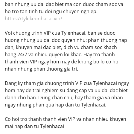
ban nhung uu dai dac biet ma con duoc cham soc va
ho tro tan tinh tu doi ngu chuyen nghiep.
https://tylekeonhacai.vin/
Voi chuong trinh VIP cua Tylenhacai, ban se duoc
huong nhung uu dai doc quyen nhu: phan thuong hap
dan, khuyen mai dac biet, dich vu cham soc khach
hang 24/7 va nhieu quyen loi khac. Hay tro thanh
thanh vien VIP ngay hom nay de khong bo lo co hoi
nhan nhung phan thuong gia tri.
Dang ky tham gia chuong trinh VIP cua Tylenhacai ngay
hom nay de trai nghiem su dang cap va uu dai dac biet
danh cho ban. Dung chan chu, hay tham gia va nhan
ngay nhung phan qua hap dan tu Tylenhacai.
Co hoi tro thanh thanh vien VIP va nhan nhieu khuyen
mai hap dan tu Tylenhacai