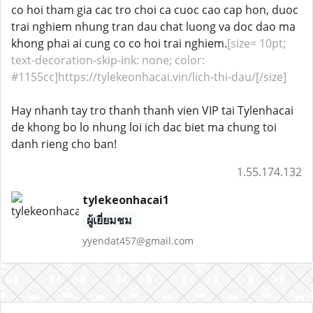
co hoi tham gia cac tro choi ca cuoc cao cap hon, duoc
trai nghiem nhung tran dau chat luong va doc dao ma
khong phai ai cung co co hoi trai nghiem.
[size= 10pt;
text-decoration-skip-ink: none; color:
#1155cc]https://tylekeonhacai.vin/lich-thi-dau/[/size]
Hay nhanh tay tro thanh thanh vien VIP tai Tylenhacai
de khong bo lo nhung loi ich dac biet ma chung toi
danh rieng cho ban!
1.55.174.132
tylekeonhacai1
ผู้เยี่ยมชม
yyendat457@gmail.com