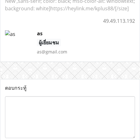
New',sans-serif; color: black; mso-color-alt: windowtext;
background: white]https://heylink.me/kplus88/[/size]
49.49.113.192
as
ผู้เยี่ยมชม
as@gmail.com
ตอบกระทู้