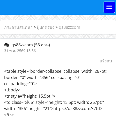
กระดานสนทนา
>
ผู้ปกครอง
>
qs88zzcom
qs88zzcom
(53 อ่าน)
31 พ.ค. 2569 18:36
แจ้งลบ
<table style="border-collapse: collapse; width: 267pt;"
border="0" width="356" cellspacing="0"
cellpadding="0">
<tbody>
<tr style="height: 15.5pt;">
<td class="xl66" style="height: 15.5pt; width: 267pt;"
width="356" height="21">https://qs88zz.com/</td>
</tr>