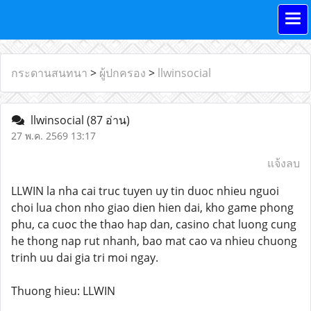
กระดานสนทนา
>
ผู้ปกครอง
>
llwinsocial
llwinsocial
(87 อ่าน)
27 พ.ค. 2569 13:17
แจ้งลบ
LLWIN la nha cai truc tuyen uy tin duoc nhieu nguoi
choi lua chon nho giao dien hien dai, kho game phong
phu, ca cuoc the thao hap dan, casino chat luong cung
he thong nap rut nhanh, bao mat cao va nhieu chuong
trinh uu dai gia tri moi ngay.
Thuong hieu: LLWIN