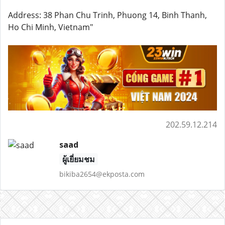
Address: 38 Phan Chu Trinh, Phuong 14, Binh Thanh,
Ho Chi Minh, Vietnam"
202.59.12.214
saad
ผู้เยี่ยมชม
bikiba2654@ekposta.com