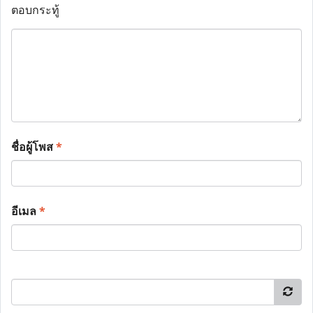
ตอบกระทู้
ชื่อผู้โพส
*
อีเมล
*